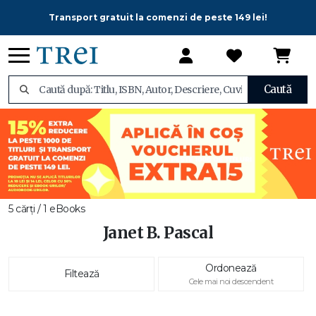
Transport gratuit la comenzi de peste 149 lei!
Caută
5 cărți / 1 eBooks
Janet B. Pascal
Ordonează
Filtează
Cele mai noi descendent