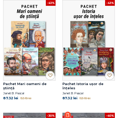
-43%
-43%
Pachet Mari oameni de
Pachet Istoria ușor de
știință
înțeles
Janet B. Pascal
Janet B. Pascal
87.32 lei
87.32 lei
153.18 lei
153.18 lei
-30%
-40%