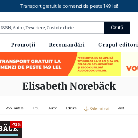
Transport gratuit la comenzi de peste 149 lei!
Caută
Promoții
Recomandări
Grupul editori
Elisabeth Norebäck
Popularitate
Titlu
Autor
Editura
Preț
Cele mai noi
-72%