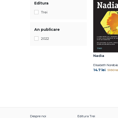
Editura
Trei
An publicare
2022
Nadia
Elisabeth Norebä
14.7 lei
51.80 le
Despre noi
Editura Trei