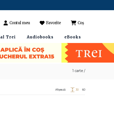
Contul meu
Favorite
Coș
al Trei
Audiobooks
eBooks
1 carte /
Afișează:
30
60