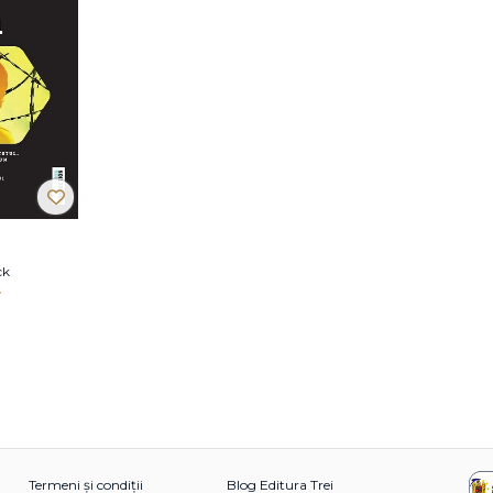
ck
i
Termeni și condiții
Blog Editura Trei