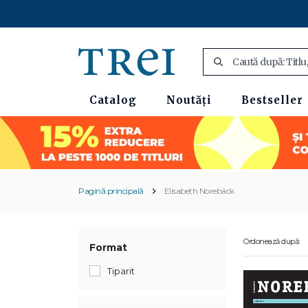
Catalog
Noutăți
Bestseller
Pagină principală
Elisabeth Norebäck
Ordonează după:
Format
Tiparit