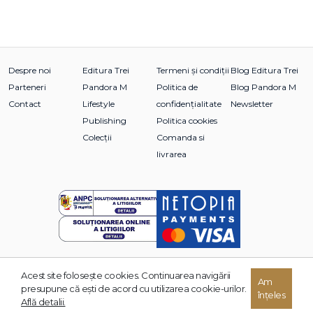
Despre noi
Editura Trei
Termeni și condiții
Blog Editura Trei
Parteneri
Pandora M
Politica de
Blog Pandora M
Contact
Lifestyle
confidențialitate
Newsletter
Publishing
Politica cookies
Colecții
Comanda si
livrarea
Acest site foloseşte cookies. Continuarea navigării
© 2026 Grupul Editorial TREI. Toate drepturile rezervate.
Am
presupune că eşti de acord cu utilizarea cookie-urilor.
înțeles
Dezvoltat de:
Află detalii.