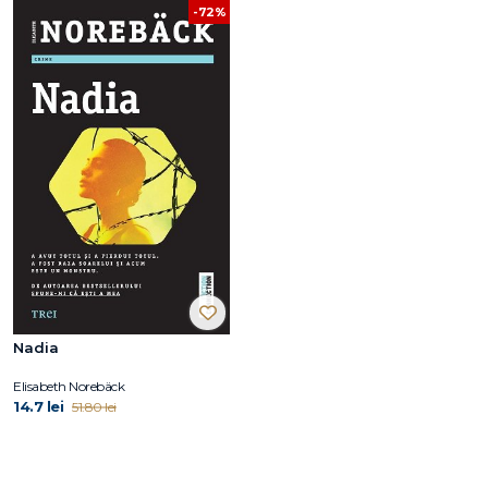
-72%
Nadia
Elisabeth Norebäck
14.7 lei
51.80 lei