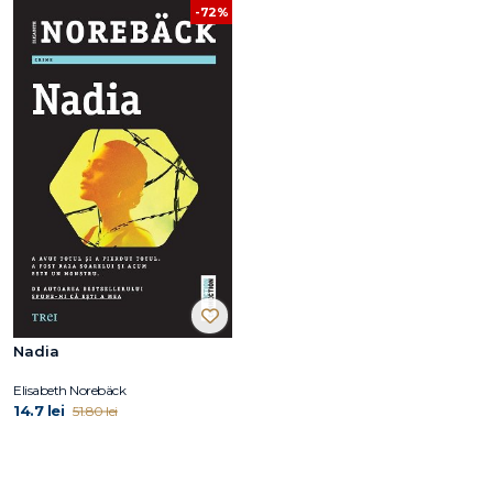
-72%
Nadia
Elisabeth Norebäck
14.7 lei
51.80 lei