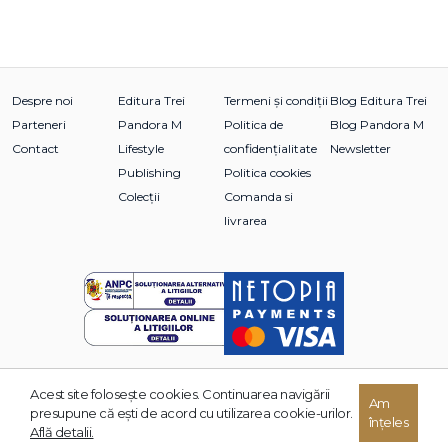
Despre noi
Editura Trei
Termeni și condiții
Blog Editura Trei
Parteneri
Pandora M
Politica de
Blog Pandora M
Contact
Lifestyle
confidențialitate
Newsletter
Publishing
Politica cookies
Colecții
Comanda si
livrarea
Acest site foloseşte cookies. Continuarea navigării
© 2026 Grupul Editorial TREI. Toate drepturile rezervate.
Am
presupune că eşti de acord cu utilizarea cookie-urilor.
înțeles
Dezvoltat de:
Află detalii.