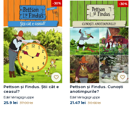
-30%
-30%
Pettson și Findus. Știi cât e
Pettson și Findus. Cunoști
ceasul?
anotimpurile?
Edel Verlagsgruppe
Edel Verlagsgruppe
25.9 lei
21.47 lei
37.00 lei
30.66 lei