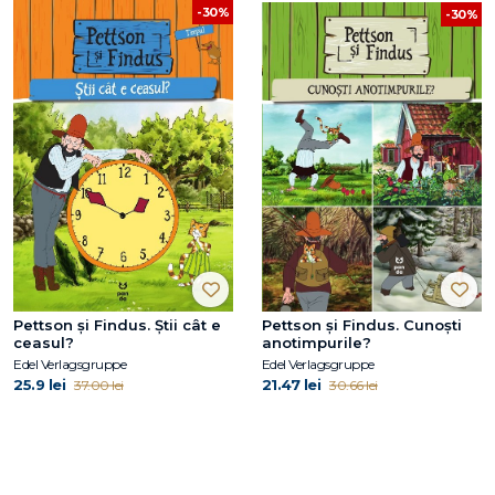
-30%
-30%
Pettson și Findus. Știi cât e
Pettson și Findus. Cunoști
ceasul?
anotimpurile?
Edel Verlagsgruppe
Edel Verlagsgruppe
25.9 lei
21.47 lei
37.00 lei
30.66 lei