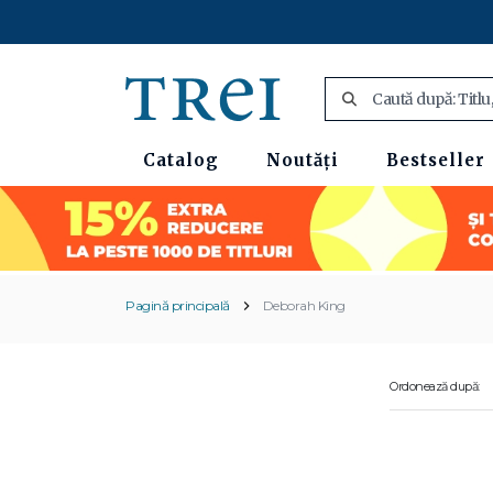
Catalog
Noutăți
Bestseller
Pagină principală
Deborah King
Ordonează după: