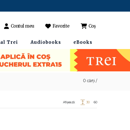
Contul meu
Favorite
Coș
al Trei
Audiobooks
eBooks
0 cărți /
Afișează:
30
60