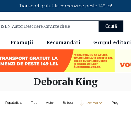
Transport gratuit la comenzi de peste 149 lei!
Caută
Promoții
Recomandări
Grupul editori
Deborah King
Popularitate
Titlu
Autor
Editura
Preț
Cele mai noi