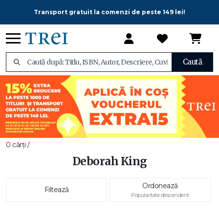
Transport gratuit la comenzi de peste 149 lei!
Caută
0 cărți /
Deborah King
Ordonează
Filtează
Popularitate descendent