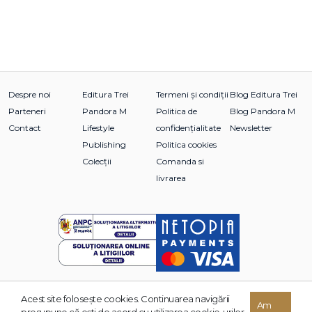
Despre noi
Editura Trei
Termeni și condiții
Blog Editura Trei
Parteneri
Pandora M
Politica de
Blog Pandora M
Contact
Lifestyle
confidențialitate
Newsletter
Publishing
Politica cookies
Colecții
Comanda si
livrarea
Acest site foloseşte cookies. Continuarea navigării
© 2026 Grupul Editorial TREI. Toate drepturile rezervate.
Am
presupune că eşti de acord cu utilizarea cookie-urilor.