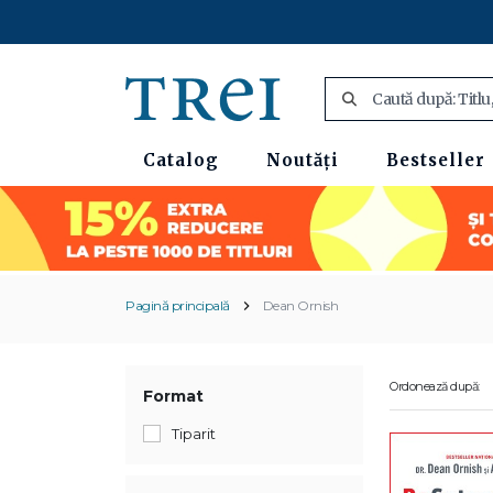
Catalog
Noutăți
Bestseller
Pagină principală
Dean Ornish
Ordonează după:
Format
Tiparit