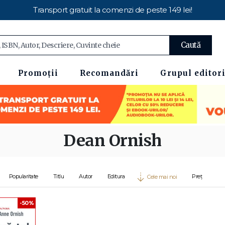
Transport gratuit la comenzi de peste 149 lei!
Caută
Promoții
Recomandări
Grupul editori
Dean Ornish
Popularitate
Titlu
Autor
Editura
Preț
Cele mai noi
-50%