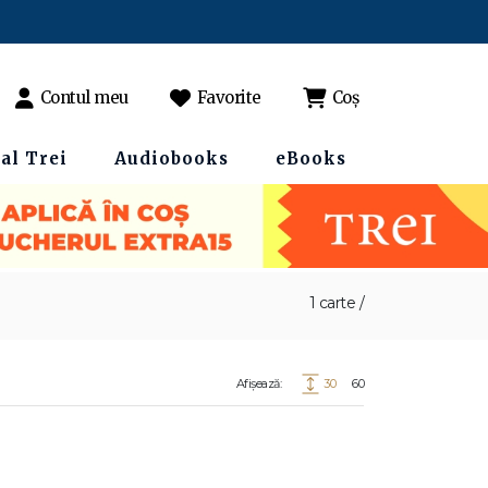
Contul meu
Favorite
Coș
al Trei
Audiobooks
eBooks
1 carte /
Afișează:
30
60