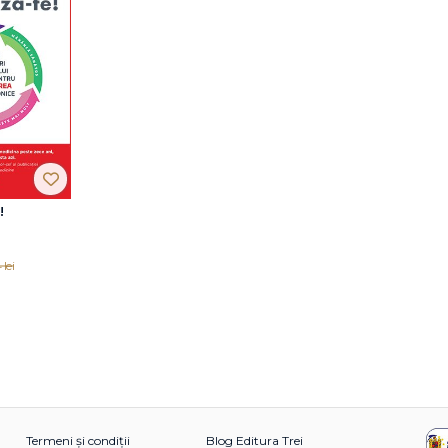
!
lei
Termeni și condiții
Blog Editura Trei