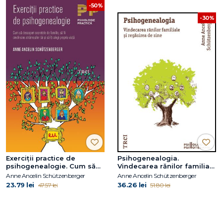
-50%
-30%
Exerciţii practice de
Psihogenealogia.
psihogenealogie. Cum să
Vindecarea rănilor familiale
descoperi secretele de
şi regăsirea de sine
Anne Ancelin Schützenberger
Anne Ancelin Schützenberger
familie, să fii credincios
23.79 lei
36.26 lei
47.57 lei
51.80 lei
strămoşilor tăi şi să îţi alegi
propria viaţă