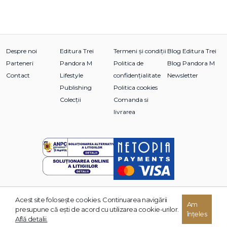
Despre noi
Editura Trei
Termeni și condiții
Blog Editura Trei
Parteneri
Pandora M
Politica de
Blog Pandora M
Contact
Lifestyle
confidențialitate
Newsletter
Publishing
Politica cookies
Colecții
Comanda si
livrarea
Acest site foloseşte cookies. Continuarea navigării
© 2026 Grupul Editorial TREI. Toate drepturile rezervate.
Am
presupune că eşti de acord cu utilizarea cookie-urilor.
înțeles
Dezvoltat de:
Află detalii.