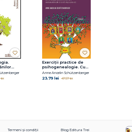
gia.
Exerciţii practice de
ănilor
psihogenealogie. Cum
regăsirea
să descoperi secretele
hützenberger
Anne Ancelin Schützenberger
de familie, să fii
23.79 lei
lei
47.57 lei
credincios strămoşilor
tăi şi să îţi alegi
propria viaţă
Termeni și condiții
Blog Editura Trei