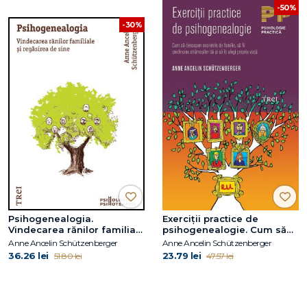
-50%
-30%
Psihogenealogia.
Exerciţii practice de
Vindecarea rănilor familiale
psihogenealogie. Cum să
şi regăsirea de sine
descoperi secretele de
Anne Ancelin Schützenberger
Anne Ancelin Schützenberger
familie, să fii credincios
36.26 lei
23.79 lei
51.80 lei
47.57 lei
strămoşilor tăi şi să îţi alegi
propria viaţă