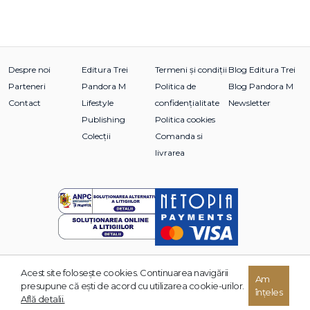
Despre noi
Editura Trei
Termeni și condiții
Blog Editura Trei
Parteneri
Pandora M
Politica de
Blog Pandora M
Contact
Lifestyle
confidențialitate
Newsletter
Publishing
Politica cookies
Colecții
Comanda si
livrarea
Acest site foloseşte cookies. Continuarea navigării
© 2026 Grupul Editorial TREI. Toate drepturile rezervate.
Am
presupune că eşti de acord cu utilizarea cookie-urilor.
înțeles
Dezvoltat de:
Află detalii.