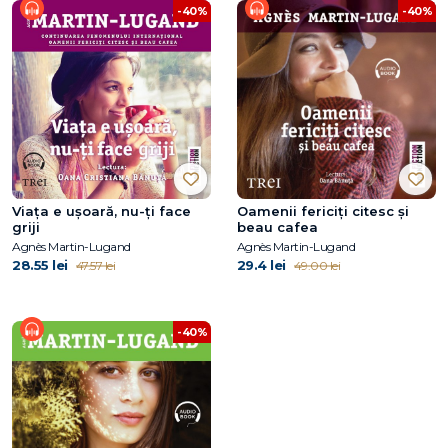
-40%
-40%
Viața e ușoară, nu-ți face
Oamenii fericiți citesc și
griji
beau cafea
Agnès Martin-Lugand
Agnès Martin-Lugand
28.55 lei
29.4 lei
47.57 lei
49.00 lei
-40%