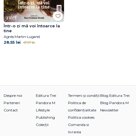
Într-o zi mă voi întoarce la
tine
Agnès Martin-Lugand
28.55 lei
47.57 lei
Despre noi
Editura Trei
Termeni și condiții
Blog Editura Trei
Parteneri
Pandora M
Politica de
Blog Pandora M
Contact
Lifestyle
confidențialitate
Newsletter
Publishing
Politica cookies
Colecții
Comanda si
livrarea