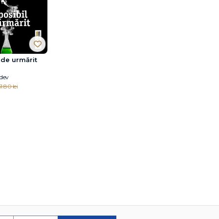
 de urmărit
edev
1.80 lei