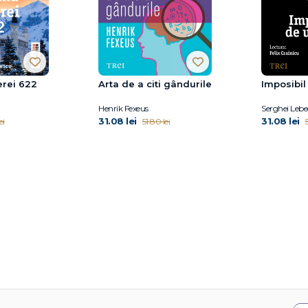
rei 622
Arta de a citi gândurile
Imposibil
Henrik Fexeus
Serghei Leb
31.08 lei
31.08 lei
ei
51.80 lei
5