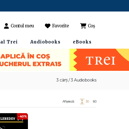
Contul meu
Favorite
Coș
al Trei
Audiobooks
eBooks
3 cărți / 3 Audiobooks
Afișează:
30
60
-40%