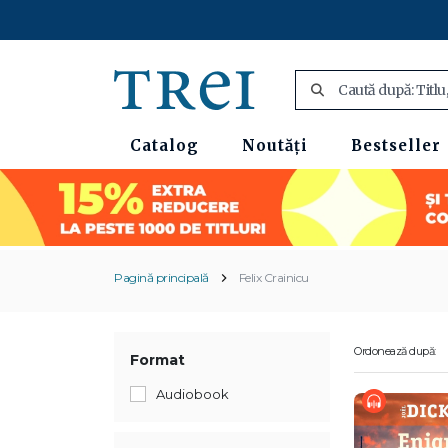
Catalog
Noutăți
Bestseller
Pagină principală
Felix Crainicu
Ordonează după:
Format
Audiobook