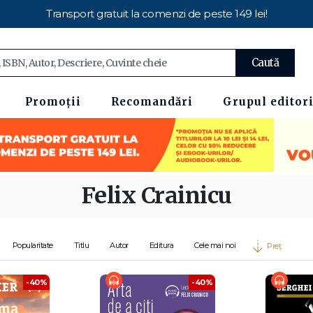
Transport gratuit la comenzi de peste 149 lei!
Caută
Promoții
Recomandări
Grupul editori
Felix Crainicu
Popularitate
Titlu
Autor
Editura
Cele mai noi
Preț
-40%
-40%