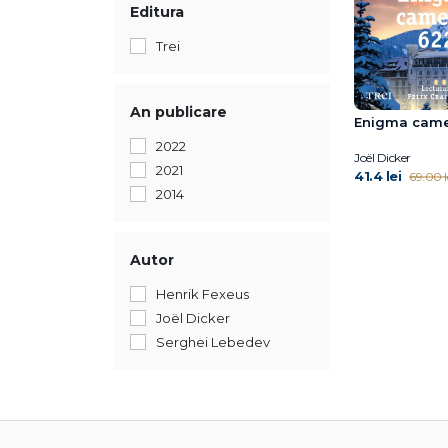
Editura
Trei
An publicare
Enigma came
2022
Joël Dicker
2021
41.4 lei
69.00 l
2014
Autor
Henrik Fexeus
Joël Dicker
Serghei Lebedev