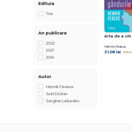
Editura
Trei
An publicare
Arta de a cit
2022
Henrik Fexeus
2021
31.08 lei
51.80 
2014
Autor
Henrik Fexeus
Joël Dicker
Serghei Lebedev