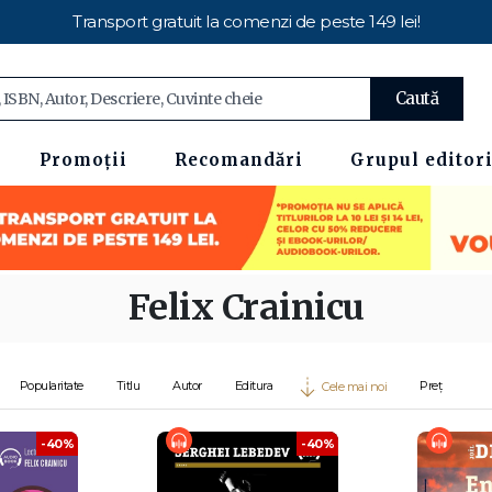
Transport gratuit la comenzi de peste 149 lei!
Caută
Promoții
Recomandări
Grupul editori
Felix Crainicu
Popularitate
Titlu
Autor
Editura
Preț
Cele mai noi
-40%
-40%