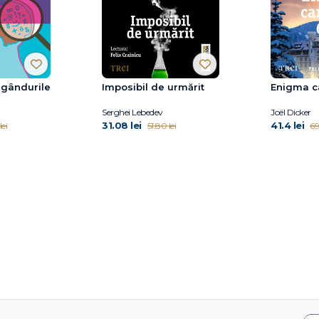
i gândurile
Imposibil de urmărit
Enigma c
Serghei Lebedev
Joël Dicker
31.08 lei
41.4 lei
lei
51.80 lei
69