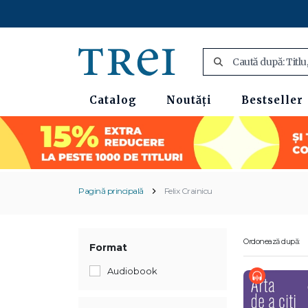
Catalog
Noutăți
Bestseller
Pagină principală
Felix Crainicu
Ordonează după:
Format
Audiobook