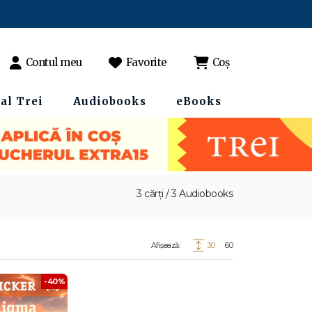
Contul meu
Favorite
Coș
al Trei
Audiobooks
eBooks
3 cărți / 3 Audiobooks
Afișează:
30
60
-40%