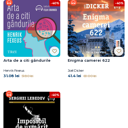
-40%
-40%
Arta de a citi gândurile
Enigma camerei 622
Henrik Fexeus
Joël Dicker
31.08 lei
41.4 lei
51.80 lei
69.00 lei
-40%