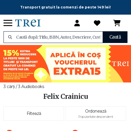
Transport gratuit la comenzi de peste 149 lei!
Caută
3 cărți / 3 Audiobooks
Felix Crainicu
Ordonează
Filtează
Popularitate descendent