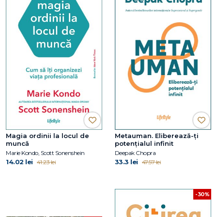
Magia ordinii la locul de
Metauman. Eliberează-ţi
muncă
potenţialul infinit
Marie Kondo, Scott Sonenshein
Deepak Chopra
14.02 lei
33.3 lei
41.23 lei
47.57 lei
-30%