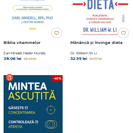
Biblia vitaminelor
Mănâncă și învinge dieta
Earl Mindell, Hester Mundis
Dr. William W. Li
38.06 lei
32.99 lei
63.43 lei
54.97 lei
-40%