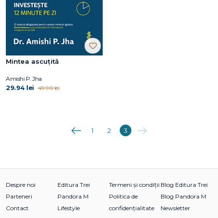
Mintea ascuțită
Amishi P. Jha
29.94 lei
49.90 lei
Anterioara
Următoarea
1
2
3
Despre noi
Editura Trei
Termeni și condiții
Blog Editura Trei
Parteneri
Pandora M
Politica de
Blog Pandora M
Contact
Lifestyle
confidențialitate
Newsletter