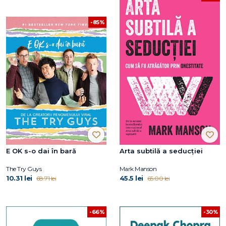
-85%
E OK s-o dai în bară
Arta subtilă a seducţiei
The Try Guys
Mark Manson
10.31 lei
45.5 lei
68.71 lei
65.00 lei
-66%
-30%