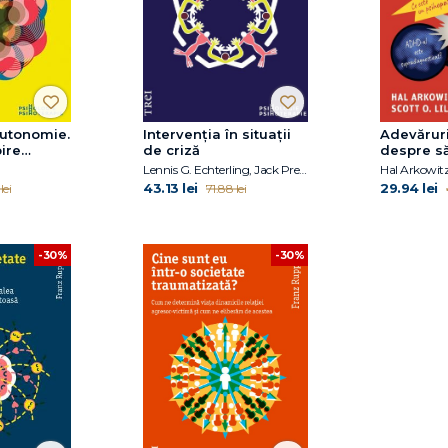
autonomie.
Intervenția în situații
Adevăruri
ire
de criză
despre s
mentală
Lennis G. Echterling, Jack Presbury , J. Edson McKee
43.13 lei
29.94 lei
lei
71.88 lei
-30%
-30%