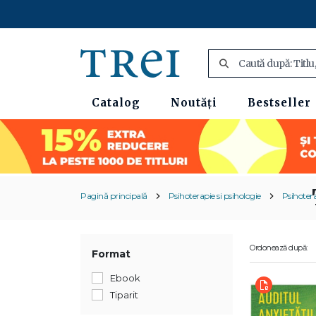
Catalog
Noutăți
Bestseller
Pagină principală
Psihoterapie si psihologie
Psihoter
Ordonează după:
Format
Ebook
Tiparit