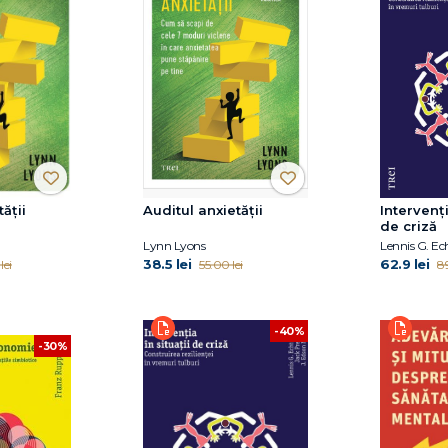
ății
Auditul anxietății
Intervenți
de criză
Lynn Lyons
38.5 lei
62.9 lei
lei
55.00 lei
89
-40%
-30%