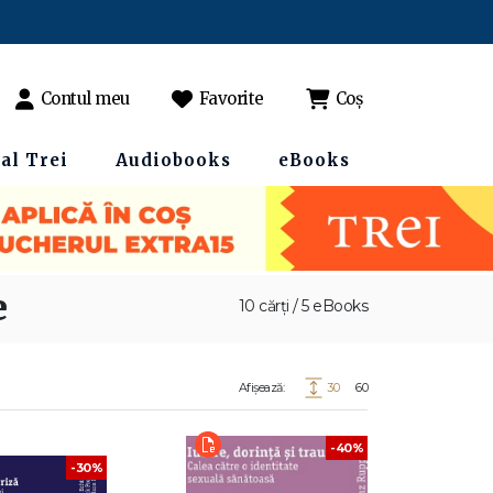
Contul meu
Favorite
Coș
al Trei
Audiobooks
eBooks
e
10 cărți / 5 eBooks
Afișează:
30
60
-40%
-30%