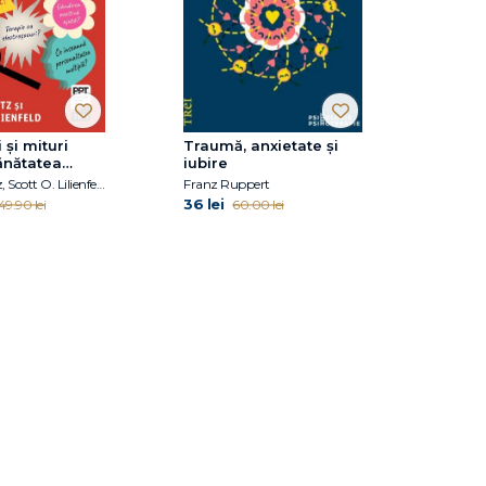
 și mituri
Traumă, anxietate și
ănătatea
iubire
Hal Arkowitz, Scott O. Lilienfeld
Franz Ruppert
36 lei
49.90 lei
60.00 lei