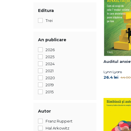
Editura
Trei
An publicare
2026
2025
Auditul anxiet
2024
2021
Lynn Lyons
26.4 lei
44.00 
2020
2019
2015
Autor
Franz Ruppert
Hal Arkowitz