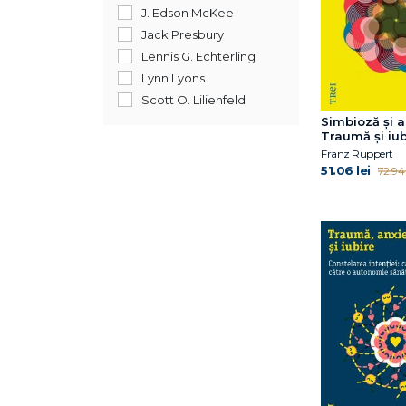
J. Edson McKee
Jack Presbury
Lennis G. Echterling
Lynn Lyons
Scott O. Lilienfeld
Simbioză şi 
Traumă şi iub
dincolo de
Franz Ruppert
complicaţiile
51.06 lei
72.94 
simbiotice