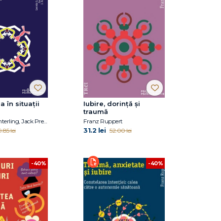
a în situații
Iubire, dorință și
traumă
Lennis G. Echterling, Jack Presbury , J. Edson McKee
Franz Ruppert
31.2 lei
.85 lei
52.00 lei
-40%
-40%