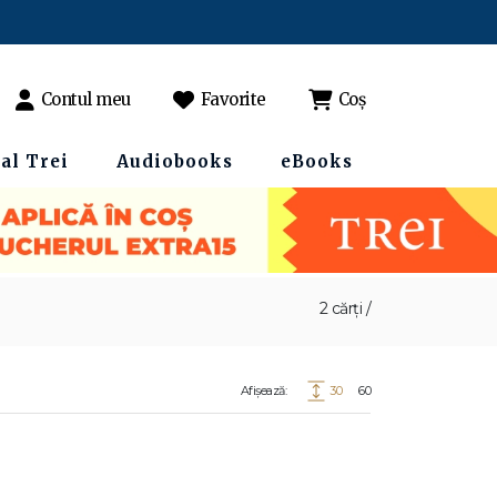
Contul meu
Favorite
Coș
al Trei
Audiobooks
eBooks
2 cărți /
Afișează:
30
60