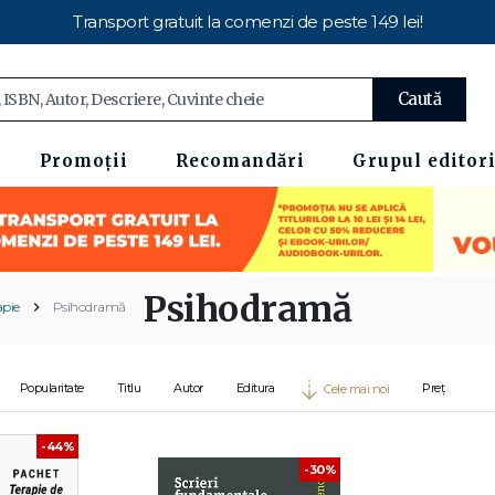
Transport gratuit la comenzi de peste 149 lei!
Caută
Promoții
Recomandări
Grupul editori
Psihodramă
apie
Psihodramă
Popularitate
Titlu
Autor
Editura
Preț
Cele mai noi
-44%
-30%