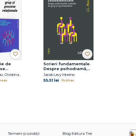
ie de
Scrieri fundamentale.
ese
Despre psihodramă,
metoda de grup și
Jacob Levy Moreno, Christina Moutsou, Irvin D. Yalom, Molyn Leszcz
Jacob Levy Moreno
spontaneitate
55.51 lei
4 lei
79.29 lei
Termeni și condiții
Blog Editura Trei