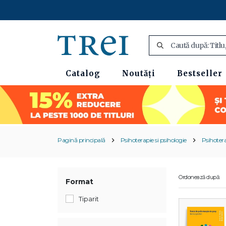
Catalog
Noutăți
Bestseller
Pagină principală
Psihoterapie si psihologie
Psihoter
Ordonează după:
Format
Tiparit