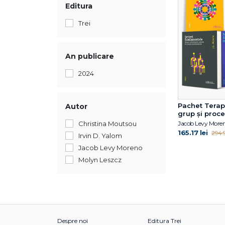
Editura
Trei
An publicare
2024
Pachet Terap
Autor
grup și proc
relaționale
Christina Moutsou
165.17 lei
294.9
Irvin D. Yalom
Jacob Levy Moreno
Molyn Leszcz
Despre noi
Editura Trei