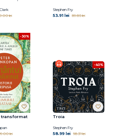
Clark
Stephen Fry
53.91 lei
9.00 lei
89.85 lei
-30%
-40%
 transformat
Troia
opan
Stephen Fry
58.99 lei
9.00 lei
98.31 lei