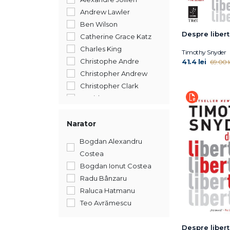
Andrew Lawler
Ben Wilson
Despre liber
Catherine Grace Katz
Charles King
Timothy Snyder
Christophe Andre
41.4 lei
69.00 l
Christopher Andrew
Christopher Clark
David Rooney
Irene Vallejo
James Hawes
Narator
Jean des Cars
Bogdan Alexandru
Jill Lepore
Costea
Johan Huizinga
Bogdan Ionut Costea
John Freely
Radu Bânzaru
Kapka Kassabova
Raluca Hatmanu
Katja Hoyer
Teo Avrămescu
Kenneth Clark
Lloyd Llewellyn-Jones
Despre liber