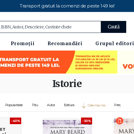
Transport gratuit la comenzi de peste 149 lei!
Caută
Promoții
Recomandări
Grupul editori
Istorie
Popularitate
Titlu
Autor
Editura
Preț
Cele mai noi
-40%
-30%