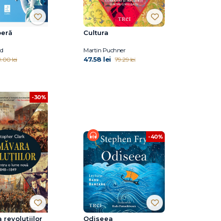
beră
Cultura
d
Martin Puchner
47.58 lei
.00 lei
79.29 lei
-30%
-40%
 revoluțiilor
Odiseea