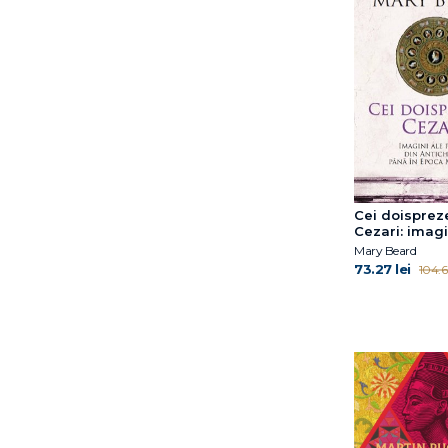
Cei doisprez
Cezari: imagi
puterii din An
Mary Beard
până în Epoc
73.27 lei
104.66
Modernă