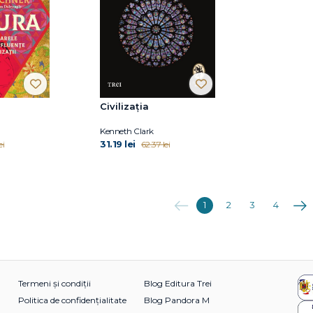
Civilizația
Kenneth Clark
31.19 lei
ei
62.37 lei
Anterioara
Urmă
1
2
3
4
Termeni și condiții
Blog Editura Trei
Politica de confidențialitate
Blog Pandora M