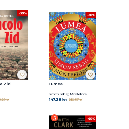
-30%
-30%
e Zid
Lumea
Simon Sebag Montefiore
147.26 lei
.29 lei
210.37 lei
-40%