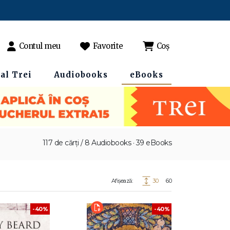
Contul meu
Favorite
Coș
al Trei
Audiobooks
eBooks
117 de cărți / 8 Audiobooks · 39 eBooks
Afișează:
30
60
-40%
-40%