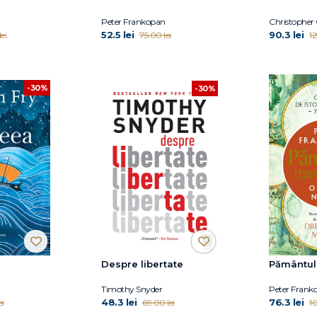
Peter Frankopan
Christopher 
52.5 lei
90.3 lei
ei
75.00 lei
12
-30%
-30%
Despre libertate
Pământul
Timothy Snyder
Peter Frank
48.3 lei
76.3 lei
ei
69.00 lei
10