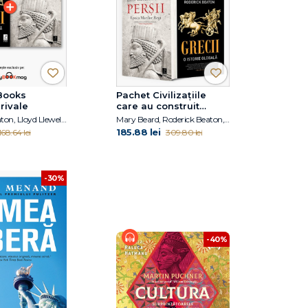
Books
Pachet Civilizațiile
 rivale
care au construit
Occidentul
Roderick Beaton, Lloyd Llewellyn-Jones
Mary Beard, Roderick Beaton, Lloyd Llewellyn-Jones
185.88 lei
168.64 lei
309.80 lei
-30%
-40%