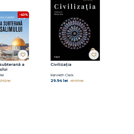
-40%
subterană a
Civilizația
ului
ler
Kenneth Clark
29.94 lei
3.52 lei
49.90 lei