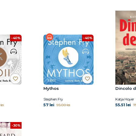
-40%
-40%
Mythos
Dincolo d
Stephen Fry
Katja Hoyer
57 lei
55.51 lei
lei
95.00 lei
79
-30%