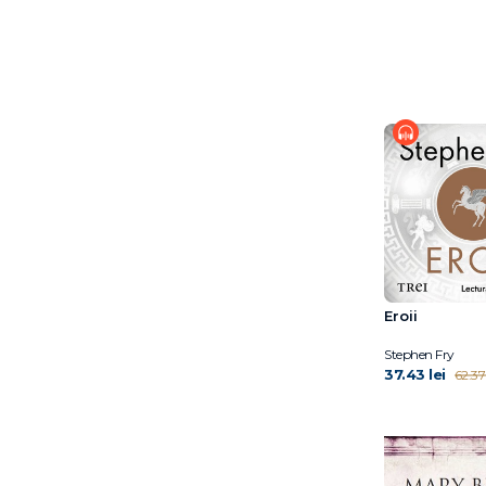
Timothy Snyder
Eroii
Stephen Fry
37.43 lei
62.37 