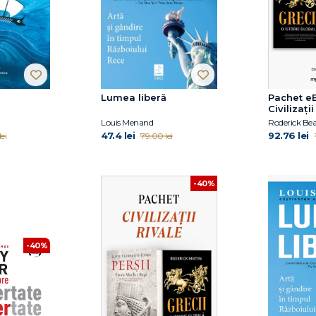
Lumea liberă
Pachet e
Civilizații
Louis Menand
47.4 lei
92.76 lei
ei
79.00 lei
-40%
-40%