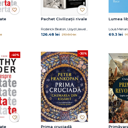
tate
Pachet Civilizații rivale
Lumea li
Roderick Beaton, Lloyd Llewellyn-Jones
Louis Menan
126.48 lei
69.3 lei
ei
210.80 lei
99
-30%
-40%
tate
Prima cruciadă
Primăvara