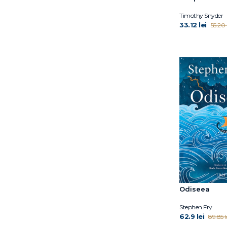
Louis Menand
Margaret MacMillan
Timothy Snyder
33.12 lei
55.20 l
Martin Amis
Martin Puchner
Mary Beard
Matthieu Ricard
Maurizio Serra
Misha Glenny
Paul Strathern
Peter Ackroyd
Peter Frankopan
Robert Jobson
Roderick Beaton
Scott Anderson
Serhii Plokhy
Simon Schama
Odiseea
Simon Sebag
Stephen Fry
Montefiore
62.9 lei
89.85 l
Stephen Fry