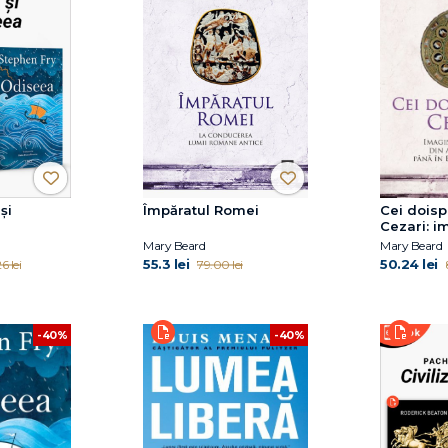
și
Împăratul Romei
Cei dois
Cezari: i
puterii di
Mary Beard
Mary Beard
până în 
55.3 lei
50.24 lei
6 lei
79.00 lei
Modernă
-40%
-40%