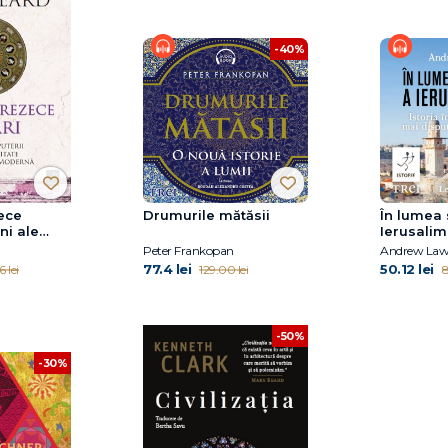
-40%
ece
Drumurile mătăsii
În lumea 
ni ale
Ierusalim
tichitate
Peter Frankopan
Andrew Law
a
77.4 lei
50.12 lei
 lei
129.00 lei
8
-50%
-30%