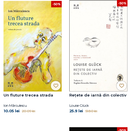
-50%
-50%
Un fluture trecea strada
Rețete de iarnă din colectiv
Ion Mărculescu
Louise Glück
10.05 lei
25.9 lei
20.09 lei
51.80 lei
-50%