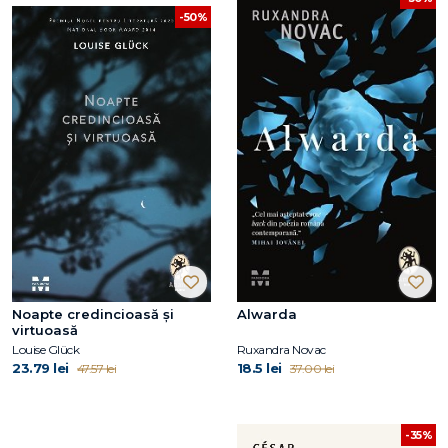
-50%
Noapte credincioasă și
Alwarda
virtuoasă
Louise Glück
Ruxandra Novac
23.79 lei
18.5 lei
47.57 lei
37.00 lei
-35%