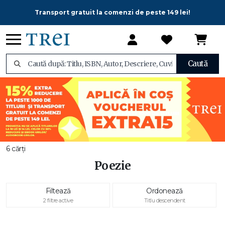
Transport gratuit la comenzi de peste 149 lei!
Caută
6 cărți
Poezie
Filtează
Ordonează
2 filtre active
Titlu descendent