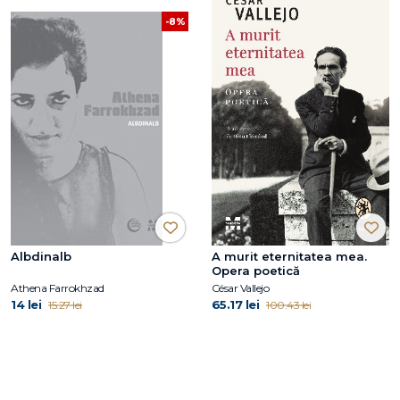
-8%
Albdinalb
A murit eternitatea mea.
Opera poetică
Athena Farrokhzad
César Vallejo
14 lei
65.17 lei
15.27 lei
100.43 lei