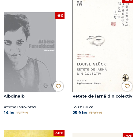
-8%
Albdinalb
Rețete de iarnă din colectiv
Athena Farrokhzad
Louise Glück
14 lei
25.9 lei
15.27 lei
51.80 lei
-50%
-35%