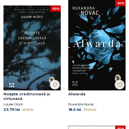
-50%
-50%
Noapte credincioasă și
Alwarda
virtuoasă
Louise Glück
Ruxandra Novac
23.79 lei
18.5 lei
47.57 lei
37.00 lei
-50%