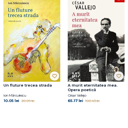
Un fluture trecea strada
A murit eternitatea mea.
Opera poetică
Ion Mărculescu
César Vallejo
10.05 lei
65.17 lei
20.09 lei
100.43 lei