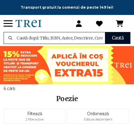
Transport gratuit la comenzi de peste 149 lei!
Caută
6 cărți
Poezie
Filtează
Ordonează
2 filtre active
Editura descendent