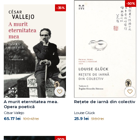
-50%
-35%
A murit eternitatea mea.
Rețete de iarnă din colectiv
Opera poetică
César Vallejo
Louise Glück
65.17 lei
25.9 lei
100.43 lei
51.80 lei
-50%