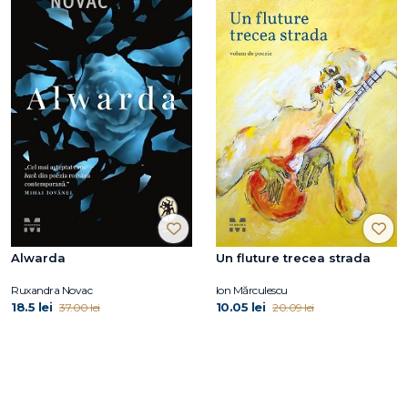
Alwarda
Un fluture trecea strada
Ruxandra Novac
Ion Mărculescu
18.5 lei
10.05 lei
37.00 lei
20.09 lei