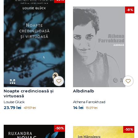
-8%
Noapte credincioasă și
Albdinalb
virtuoasă
Louise Glück
Athena Farrokhzad
23.79 lei
14 lei
47.57 lei
15.27 lei
-50%
-50%