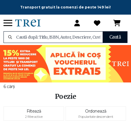
Transport gratuit la comenzi de peste 149 lei!
Caută
6 cărți
Poezie
Filtează
Ordonează
2 filtre active
Popularitate descendent