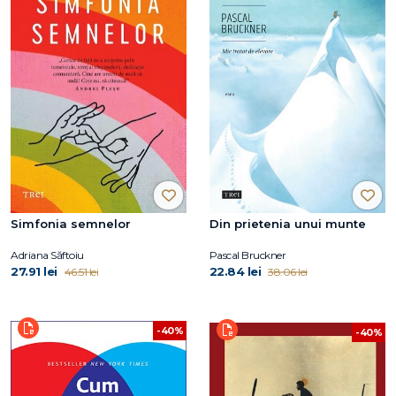
Simfonia semnelor
Din prietenia unui munte
Adriana Săftoiu
Pascal Bruckner
27.91 lei
22.84 lei
46.51 lei
38.06 lei
-40%
-40%