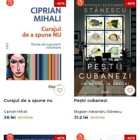
-40%
-40%
Curajul de a spune nu
Peștii cubanezi
Ciprian Mihali
Bogdan-Alexandru Stănescu
36 lei
31.2 lei
60.00 lei
52.00 lei
-40%
-40%