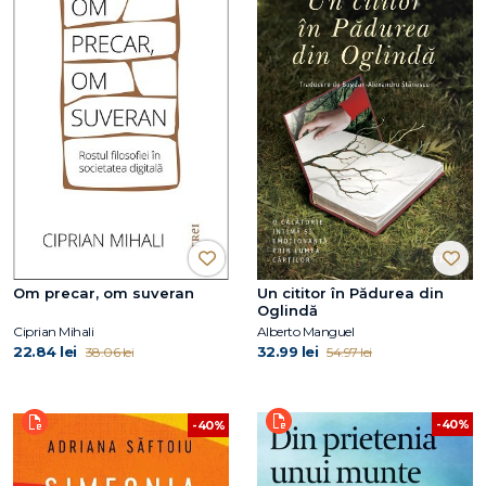
Om precar, om suveran
Un cititor în Pădurea din
Oglindă
Ciprian Mihali
Alberto Manguel
22.84 lei
32.99 lei
38.06 lei
54.97 lei
-40%
-40%