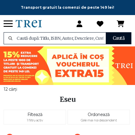
Transport gratuit la comenzi de peste 149 lei!
Caută
12 cărți
Eseu
Filtează
Ordonează
1 filtru activ
Cele mai noi descendent