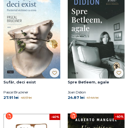
Sufăr, deci exist
Spre Betleem, agale
Pascal Bruckner
Joan Didion
27.91 lei
24.87 lei
46.51 lei
41.44 lei
-40%
-40%