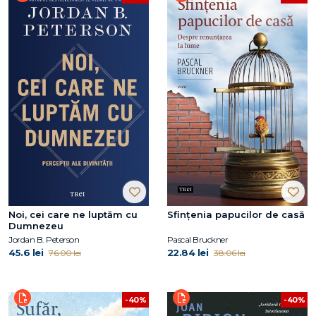
Noi, cei care ne luptăm cu
Sfințenia papucilor de casă
Dumnezeu
Jordan B. Peterson
Pascal Bruckner
45.6 lei
22.84 lei
76.00 lei
38.06 lei
-40%
-40%