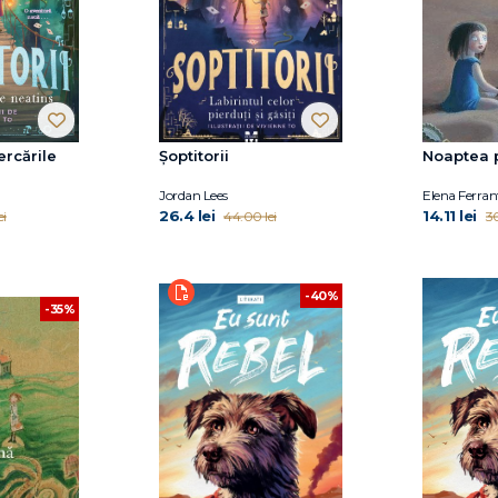
cercările
Șoptitorii
Noaptea p
Jordan Lees
Elena Ferran
26.4 lei
14.11 lei
ei
44.00 lei
30
-40%
-35%