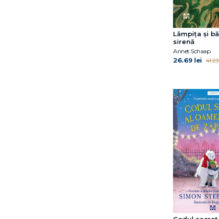
Lămpița și bă
sirenă
Annet Schaap
26.69 lei
41.23 