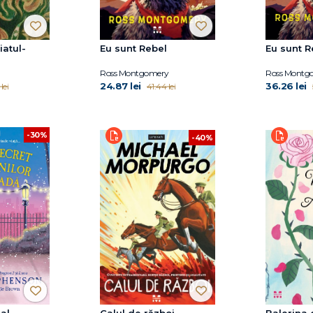
iatul-
Eu sunt Rebel
Eu sunt R
Ross Montgomery
Ross Montg
24.87 lei
36.26 lei
lei
41.44 lei
-30%
-40%