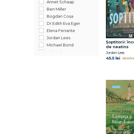
Annet Schaap
Ben Miller
Bogdan Coșa
Dr.Edith Eva Eger
Elena Ferrante
Jordan Lees
Şoptitorii: în
Michael Bond
de neatins
Michael Morpungo
Jordan Lees
45.5 lei
65.00 l
Ross Montgomery
Simon Stephenson