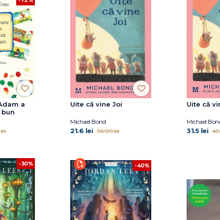
 Adam a
Uite că vine Joi
Uite că vi
t bun
Michael Bond
Michael Bon
21.6 lei
31.5 lei
lei
36.00 lei
45.
-30%
-40%