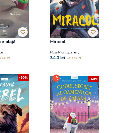
e plajă
Miracol
te
Ross Montgomery
34.3 lei
.66 lei
49.00 lei
-30%
-40%