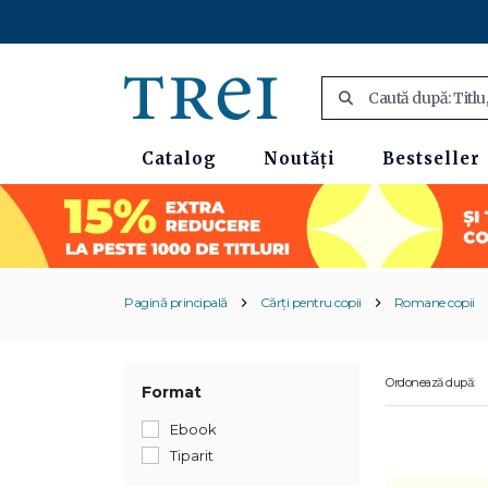
Catalog
Noutăți
Bestseller
Pagină principală
Cărți pentru copii
Romane copii
Ordonează după:
Format
Ebook
Tiparit