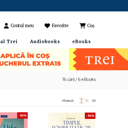
Contul meu
Favorite
Coș
al Trei
Audiobooks
eBooks
16 cărți / 6 eBooks
Afișează:
30
60
-30%
-30%