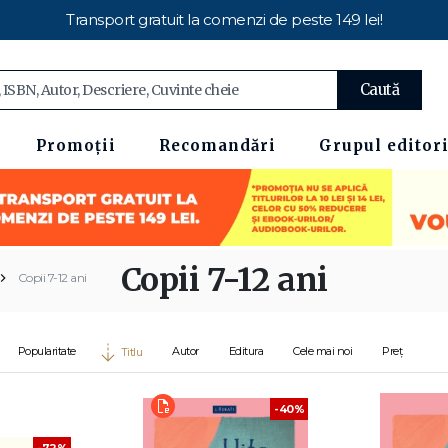
Transport gratuit la comenzi de peste 149 lei!
Caută
Promoții
Recomandări
Grupul editori
Copii 7-12 ani
Copii 7-12 ani
Popularitate
Autor
Editura
Cele mai noi
Preț
Titlu
-40%
-72%