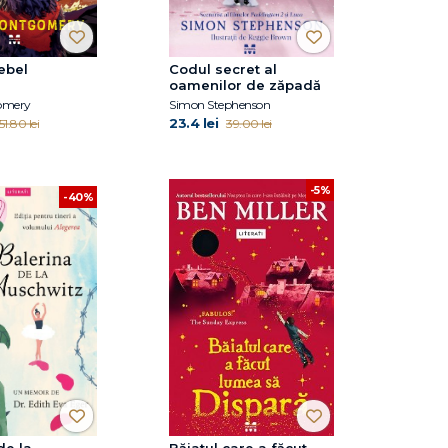
ebel
Codul secret al
oamenilor de zăpadă
omery
Simon Stephenson
23.4 lei
51.80 lei
39.00 lei
-5%
-40%