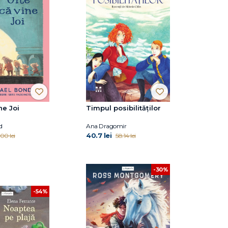
ne Joi
Timpul posibilităților
d
Ana Dragomir
40.7 lei
00 lei
58.14 lei
-30%
-54%