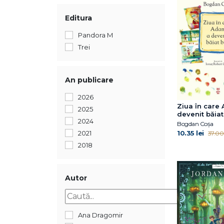
Editura
Pandora M
Trei
An publicare
2026
Ziua în care
2025
devenit băia
2024
Bogdan Coșa
10.35 lei
2021
37.00 
2018
Autor
Ana Dragomir