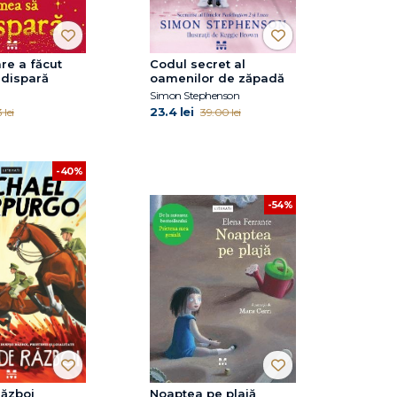
are a făcut
Codul secret al
 dispară
oamenilor de zăpadă
Simon Stephenson
23.4 lei
 lei
39.00 lei
-40%
-54%
război
Noaptea pe plajă