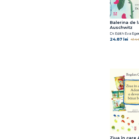
Balerina de l
Auschwitz
Dr.Edith Eva Ege
24.87 lei
41.44
Ziua în care