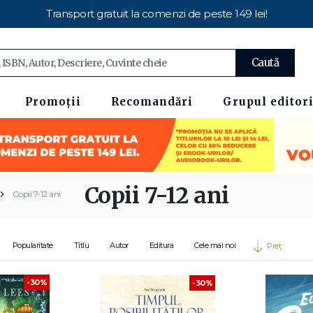
Transport gratuit la comenzi de peste 149 lei!
Caută
Promoții
Recomandări
Grupul editori
Copii 7-12 ani
Copii 7-12 ani
Popularitate
Titlu
Autor
Editura
Cele mai noi
Preț
-30%
-30%