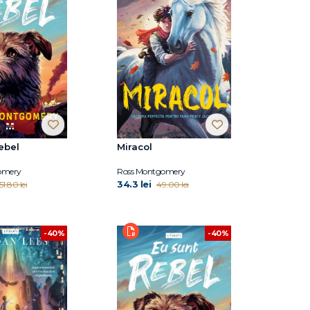
ebel
Miracol
omery
Ross Montgomery
34.3 lei
51.80 lei
49.00 lei
-40%
-40%