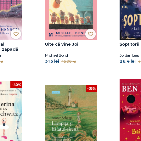
al
Uite că vine Joi
Șoptitorii
e zăpadă
on
Michael Bond
Jordan Lees
31.5 lei
26.4 lei
ei
45.00 lei
4
-40%
-35%