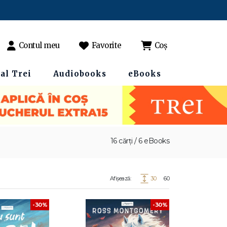
Contul meu
Favorite
Coș
al Trei
Audiobooks
eBooks
16 cărți / 6 eBooks
Afișează:
30
60
-30%
-30%