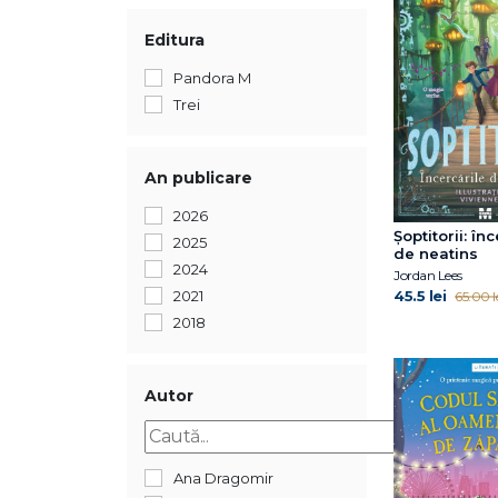
Editura
Pandora M
Trei
An publicare
2026
Şoptitorii: în
2025
de neatins
2024
Jordan Lees
45.5 lei
2021
65.00 l
2018
Autor
Ana Dragomir