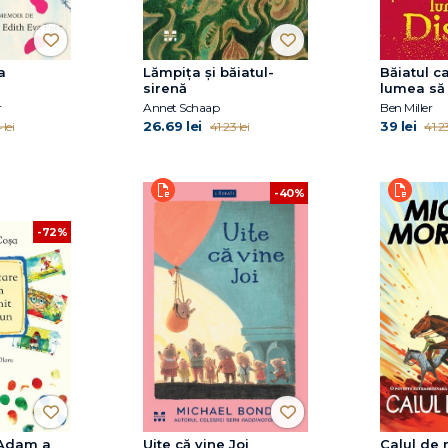
a
Lămpița și băiatul-
Băiatul c
sirenă
lumea să
r
Annet Schaap
Ben Miller
26.69 lei
39 lei
 lei
41.23 lei
41.23
-40%
-72%
 Adam a
Uite că vine Joi
Calul de 