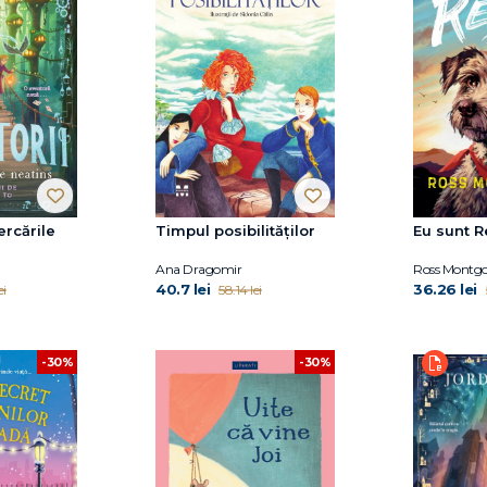
cercările
Timpul posibilităților
Eu sunt R
Ana Dragomir
Ross Montg
40.7 lei
36.26 lei
ei
58.14 lei
-30%
-30%