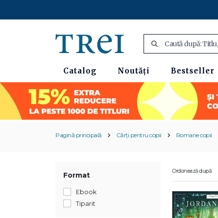
Catalog
Noutăți
Bestseller
Pagină principală
Cărți pentru copii
Romane copii
Ordonează după:
Format
Ebook
Tiparit