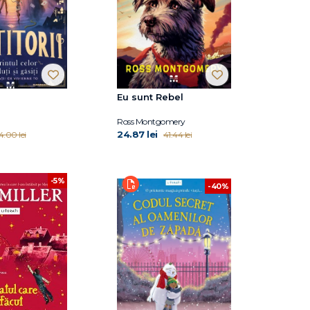
Eu sunt Rebel
Ross Montgomery
24.87 lei
4.00 lei
41.44 lei
-5%
-40%