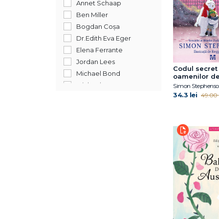
Annet Schaap
Ben Miller
Bogdan Coșa
Dr.Edith Eva Eger
Elena Ferrante
Jordan Lees
Codul secret 
Michael Bond
oamenilor d
Michael Morpungo
Simon Stephens
34.3 lei
49.00 l
Ross Montgomery
Simon Stephenson