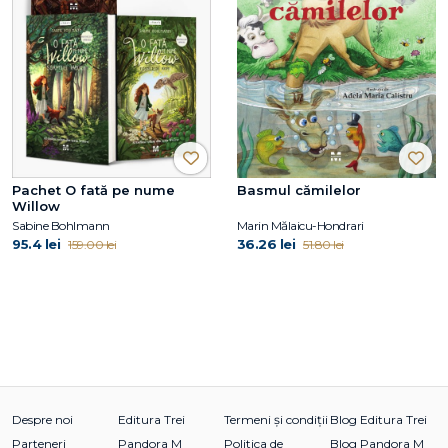
Pachet O fată pe nume
Basmul cămilelor
Willow
Sabine Bohlmann
Marin Mălaicu-Hondrari
95.4 lei
36.26 lei
159.00 lei
51.80 lei
Despre noi
Editura Trei
Termeni și condiții
Blog Editura Trei
Parteneri
Pandora M
Politica de
Blog Pandora M