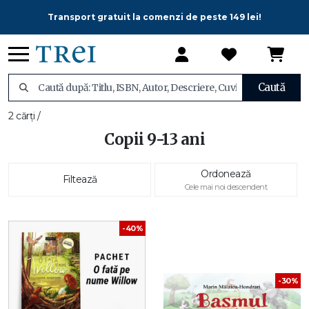
Transport gratuit la comenzi de peste 149 lei!
Caută
2 cărți /
Copii 9-13 ani
Ordonează
Filtează
Cele mai noi descendent
-40%
-30%