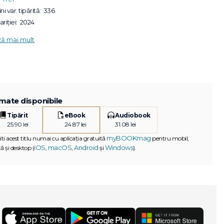
ni var. tipărită:
336
riției:
2024
ză mai mult
mate disponibile
Tipărit
eBook
Audiobook
25.90 lei
24.87 lei
31.08 lei
myBOOKmag
iti acest titlu numai cu aplicația gratuită
pentru mobil,
iOS
macOS
Android
Windows
ă și desktop (
,
,
și
).
G