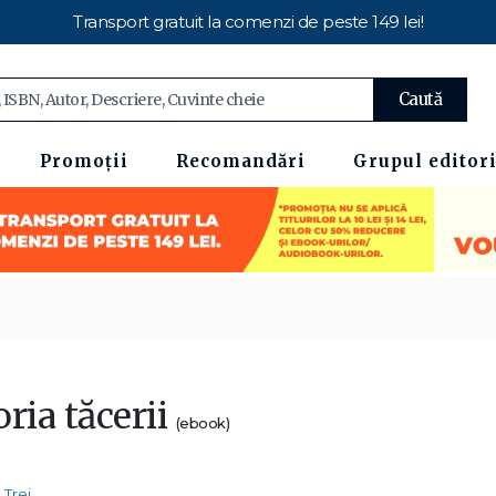
Transport gratuit la comenzi de peste 149 lei!
Caută
Promoții
Recomandări
Grupul editori
ria tăcerii
(ebook)
Trei