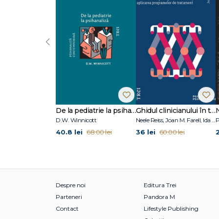
Iulian Tănase este scriitor, trainer de creative writing și
de Filosofie, Universitatea București (2010). A lucrat 15 a
publicat poezie (Iubitafizica, Adora, Dumneziac și altele)
‹
(Oase migratoare, Melciclopedia) și literatură pentru copi
Instrumentelor Muzicale Imaginare ș.a.). A fost distins cu
Graz, 2011. Are doi copii, Adora și Sacha, și două pisici (
trilogia Teoriilor. De același autor, la Editura Trei a mai apă
află în lucru.
De la pediatrie la psihanaliză
Ghidul clinicianului în terapia schemelor
D.W. Winnicott
Neele Reiss, Joan M. Farell, Ida A.Show
P
40.8 lei
36 lei
68.00 lei
60.00 lei
Despre noi
Editura Trei
Parteneri
Pandora M
Contact
Lifestyle Publishing