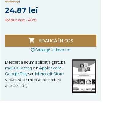
41.44 lei
24.87 lei
Reducere: -40%
ADAUGĂ ÎN COȘ
Adaugă la favorite
Descarcă acum aplicația gratuită
myBOOKmag
din
Apple Store
,
Google Play
sau
Microsoft Store
și bucură-te imediat de lectura
acestei cărți!