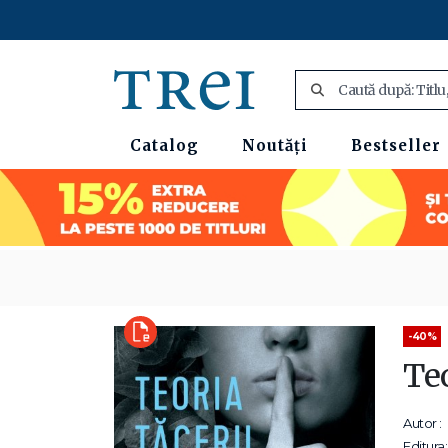
Catalog
Noutăți
Bestseller
-40%
Teo
Autor :
Editura: