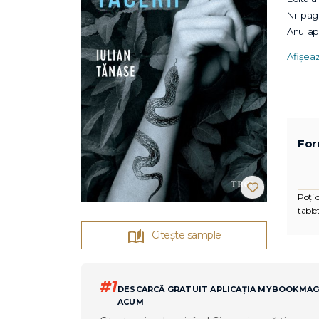
Nr. pagi
Anul apa
Afișea
For
Poți c
tablet
Citește sample
#1
DESCARCĂ GRATUIT APLICAȚIA MYBOOKMA
ACUM