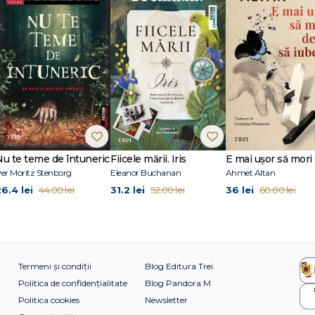
 storytelling, realizator de podcast (RSS Reloaded). A absolvit ASE (1999) și Fac
ni în presa satirică (Academia Cațavencu, Kamikaze) și 14 ani la Radio Guerrilla.
, proză scurtă (Abisa, Un animal necunoscut și alte patru zeci de povestiri), 
i (Aventurile lui Sacha în Castelul Fermecat, Aventurile lui Sacha în Țara
 Hubert Burda Preis, Offenburg — 2009 și cu premiul pentru proză 1+1+1=1 Trini
Madam și Tsontso). Cartea de față este o reeditare și constituie primul volum d
rut volumul al doilea al trilogiei: Teoria fricii. Al treilea volum, Teoria singurătăț
Nu te teme de întuneric
Fiicele mării. Iris
er Moritz Stenborg
Eleanor Buchanan
Ahmet Altan
26.4 lei
31.2 lei
36 lei
44.00 lei
52.00 lei
60.00 lei
Termeni și condiții
Blog Editura Trei
Politica de confidențialitate
Blog Pandora M
Politica cookies
Newsletter