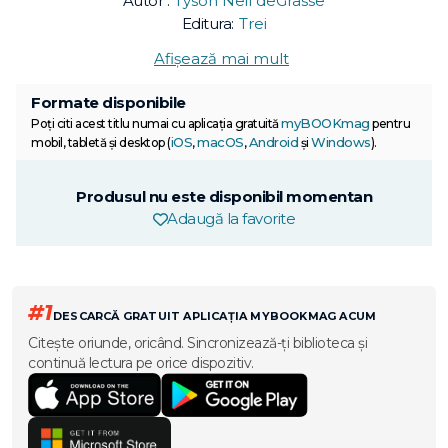
Autor :
Tyson Neil deGrasse
Editura:
Trei
Afișează mai mult
Formate disponibile
myBOOKmag
Poți citi acest titlu numai cu aplicația gratuită
pentru
iOS
macOS
Android
Windows
mobil, tabletă și desktop (
,
,
și
).
Produsul nu este disponibil momentan
Adaugă la favorite
#1
DESCARCĂ GRATUIT APLICAȚIA MYBOOKMAG ACUM
Citește oriunde, oricând. Sincronizează-ți biblioteca și
continuă lectura pe orice dispozitiv.