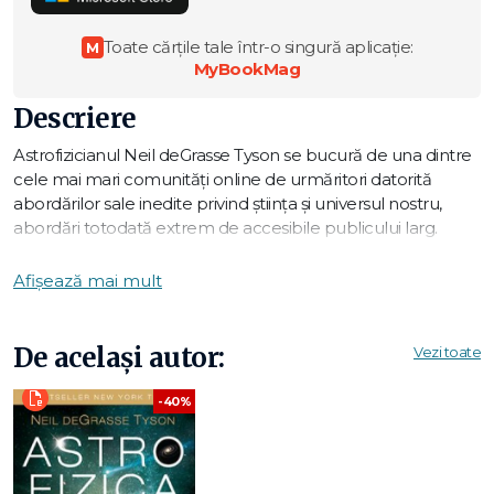
Toate cărțile tale într-o singură aplicație:
M
MyBookMag
Descriere
Astrofizicianul Neil deGrasse Tyson se bucură de una dintre
cele mai mari comunități online de urmăritori datorită
abordărilor sale inedite privind știința și universul nostru,
abordări totodată extrem de accesibile publicului larg.
Acum, Tyson ne invită să pătrundem în culisele faimei lui
mondiale, făcându-ne cunoscută corespondența sa cu
Afișează mai mult
oameni din toată lumea, care i-au scris căutând răspunsuri.
În acest volum, ce adună 101 de scrisori atent selectate,
Tyson apelează la perspectivele cosmice pentru a
De același autor:
Vezi toate
răspunde celor mai diverse întrebări despre știință, credință,
viață și, desigur, despre planeta Pluto. Răspunsurile sale
-40%
concise, avizate, pasionate și adesea amuzante oglindesc
popularitatea și reputația lui de excelent profesor formator.
Bestsellerul lui Tyson din 2017, Astrofizica pentru cei grăbiți,