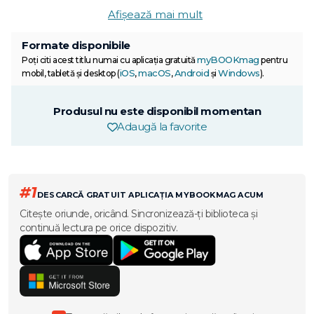
Afișează mai mult
Formate disponibile
myBOOKmag
Poți citi acest titlu numai cu aplicația gratuită
pentru
iOS
macOS
Android
Windows
mobil, tabletă și desktop (
,
,
și
).
Produsul nu este disponibil momentan
Adaugă la favorite
#1
DESCARCĂ GRATUIT APLICAȚIA MYBOOKMAG ACUM
Citește oriunde, oricând. Sincronizează-ți biblioteca și
continuă lectura pe orice dispozitiv.