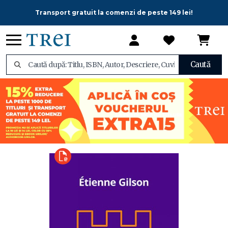
Transport gratuit la comenzi de peste 149 lei!
Caută