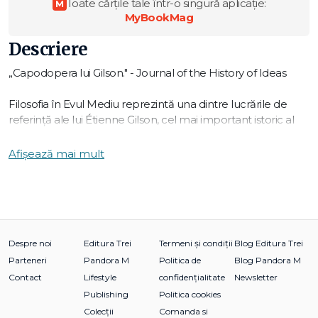
Toate cărțile tale într-o singură aplicație:
M
MyBookMag
Descriere
„Capodopera lui Gilson." - Journal of the History of Ideas
Filosofia în Evul Mediu reprezintă una dintre lucrările de
referință ale lui Étienne Gilson, cel mai important istoric al
filosofiei medievale. De la epoca patristică la Gerson, autorul
reconstruiește povestea întâlnirii dintre revelația creștină și
Afișează mai mult
filosofia greacă, poveste care, trecând prin gândirea arabă și
ebraică, ajunge la apogeu odată cu operele lui Toma
d'Aquino, Albert cel Mare, Ioan Duns Scottus și William
Ockham. Eseul de față este piatra de temelie a unui curent
de gândire contemporan care demontează stereotipul
„Evului Mediu întunecat" scoțând în evidență originalitatea
Despre noi
Editura Trei
Termeni și condiții
Blog Editura Trei
epocii medievale. Filosofia în Evul Mediu constituie o operă
Parteneri
Pandora M
Politica de
Blog Pandora M
magistrală, esențială pentru înțelegerea gândirii din Evul
Contact
Lifestyle
confidențialitate
Newsletter
Mediu și de la începuturile timpurilor moderne.
Publishing
Politica cookies
Colecții
Comanda si