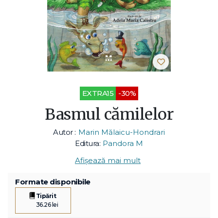
EXTRA15
-30%
Basmul cămilelor
Autor :
Marin Mălaicu-Hondrari
Editura:
Pandora M
Afișează mai mult
Formate disponibile
Tipărit
36.26 lei