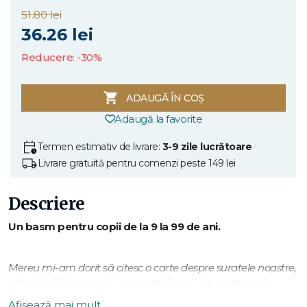
51.80 lei
36.26 lei
Reducere: -30%
ADAUGĂ ÎN COȘ
Adaugă la favorite
Termen estimativ de livrare:
3-9 zile lucrătoare
Livrare gratuită pentru comenzi peste 149 lei
Descriere
Un basm pentru copii de la 9 la 99 de ani.
Mereu mi-am dorit să citesc o carte despre suratele noastre,
cămilele. Noi, oamenii, cocoșațţi de griji din naștere, ele,
cocoșate de entuziasm. Cu o mână de nisip și-o copită de
Afișează mai mult