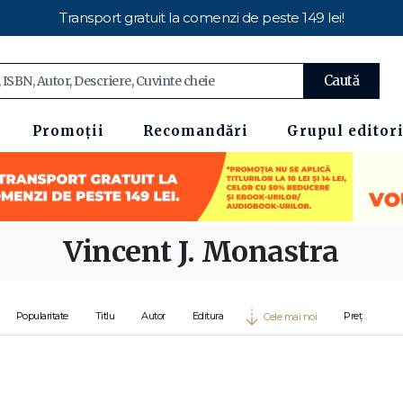
Transport gratuit la comenzi de peste 149 lei!
Caută
Promoții
Recomandări
Grupul editori
Vincent J. Monastra
Popularitate
Titlu
Autor
Editura
Preț
Cele mai noi