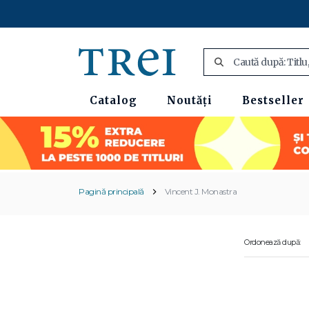
Catalog
Noutăți
Bestseller
Pagină principală
Vincent J. Monastra
Ordonează după: