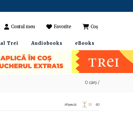
Contul meu
Favorite
Coș
al Trei
Audiobooks
eBooks
0 cărți /
Afișează:
30
60