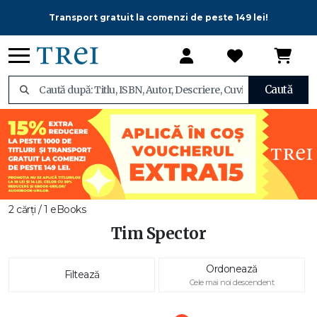
Transport gratuit la comenzi de peste 149 lei!
Caută
2 cărți / 1 eBooks
Tim Spector
Ordonează
Filtează
Cele mai noi descendent