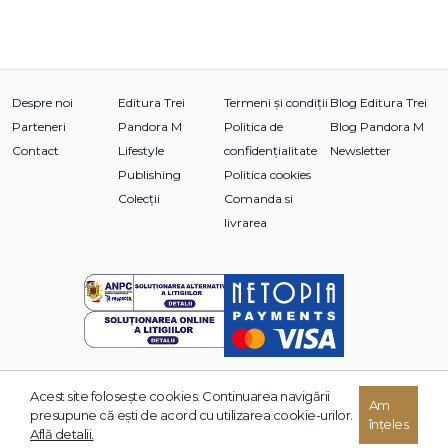
Despre noi
Editura Trei
Termeni și condiții
Blog Editura Trei
Parteneri
Pandora M
Politica de
Blog Pandora M
Contact
Lifestyle
confidențialitate
Newsletter
Publishing
Politica cookies
Colecții
Comanda si
livrarea
Acest site foloseşte cookies. Continuarea navigării
© 2026 Grupul Editorial TREI. Toate drepturile rezervate.
Am
presupune că eşti de acord cu utilizarea cookie-urilor.
înțeles
Dezvoltat de:
Află detalii.