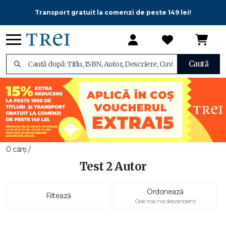
Transport gratuit la comenzi de peste 149 lei!
Caută
0 cărți /
Test 2 Autor
Ordonează
Filtează
Cele mai noi descendent