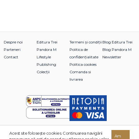
Despre noi
Editura Trei
Termeni și condiții
Blog Editura Trei
Parteneri
Pandora M
Politica de
Blog Pandora M
Contact
Lifestyle
confidențialitate
Newsletter
Publishing
Politica cookies
Colecții
Comanda si
livrarea
Acest site foloseşte cookies. Continuarea navigării
© 2026 Grupul Editorial TREI. Toate drepturile rezervate.
Am
presupune că eşti de acord cu utilizarea cookie-urilor.