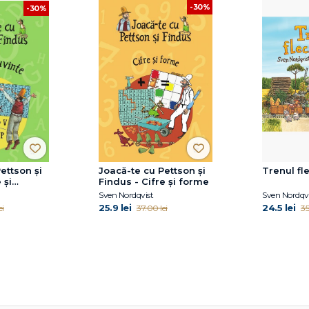
-30%
-30%
ettson și
Joacă-te cu Pettson și
Trenul fle
 și
Findus - Cifre și forme
Sven Nordqvist
Sven Nordqvi
25.9 lei
24.5 lei
ei
37.00 lei
35