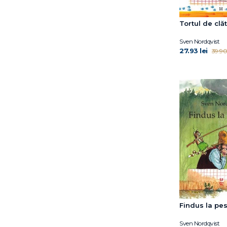
Tortul de clăt
Sven Nordqvist
27.93 lei
39.90 
Findus la pes
Sven Nordqvist