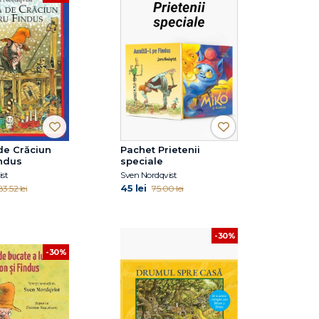
de Crăciun
Pachet Prietenii
indus
speciale
st
Sven Nordqvist
45 lei
83.52 lei
75.00 lei
-30%
-30%