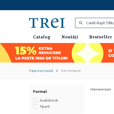
Catalog
Noutăți
Bestseller
Pagină principală
Sven Nordqvist
Ordonează după:
Format
Audiobook
Tiparit