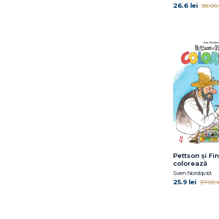
26.6 lei
38.00 
Pettson și Fi
colorează
Sven Nordqvist
25.9 lei
37.00 l