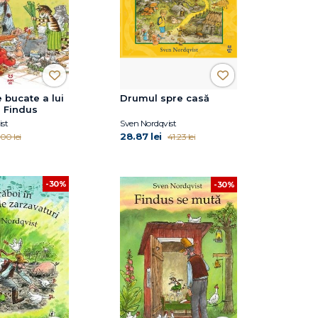
 bucate a lui
Drumul spre casă
i Findus
st
Sven Nordqvist
28.87 lei
00 lei
41.23 lei
-30%
-30%