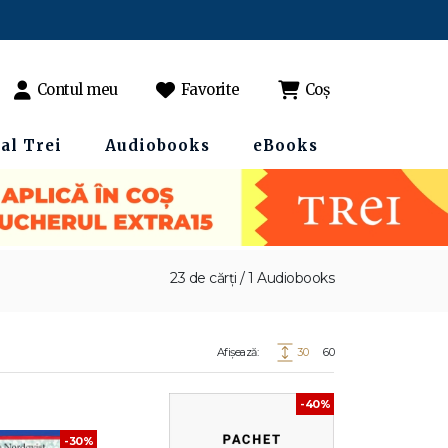
Contul meu
Favorite
Coș
al Trei
Audiobooks
eBooks
23 de cărți / 1 Audiobooks
Afișează:
30
60
-40%
-30%