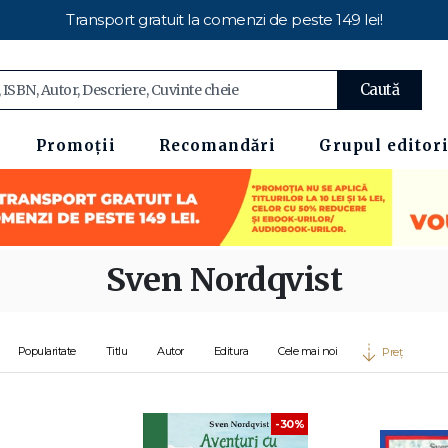
Transport gratuit la comenzi de peste 149 lei!
Caută
Promoții
Recomandări
Grupul editori
Sven Nordqvist
Popularitate
Titlu
Autor
Editura
Cele mai noi
Preț
-30%