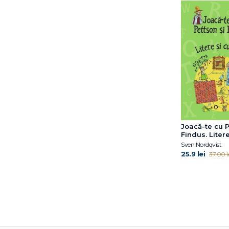
Joacă-te cu P
Findus. Litere
cuvinte
Sven Nordqvist
25.9 lei
37.00 l