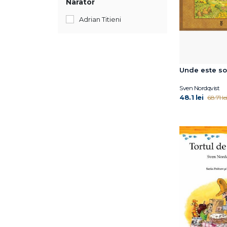
Narator
Adrian Titieni
Unde este s
Sven Nordqvist
48.1 lei
68.71 le