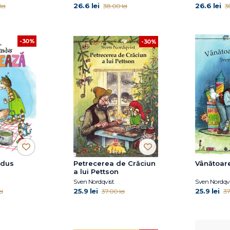
26.6 lei
26.6 lei
lei
38.00 lei
3
-30%
-30%
ndus
Petrecerea de Crăciun
Vânătoare
a lui Pettson
Sven Nordqvist
Sven Nordqvi
25.9 lei
25.9 lei
ei
37.00 lei
37