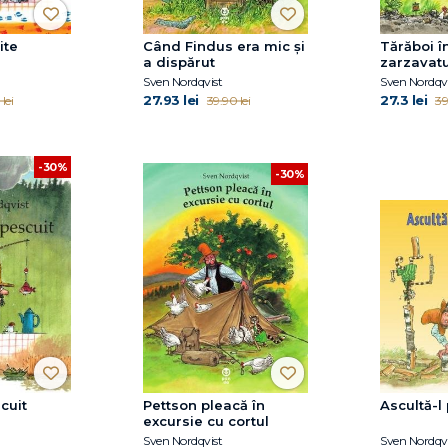
ite
Când Findus era mic și
Tărăboi î
a dispărut
zarzavatu
Sven Nordqvist
Sven Nordqvi
27.93 lei
27.3 lei
lei
39.90 lei
39
-30%
-30%
cuit
Pettson pleacă în
Ascultă-l
excursie cu cortul
Sven Nordqvist
Sven Nordqvi