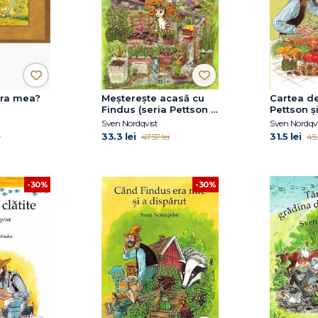
ora mea?
Meșterește acasă cu
Cartea de
Findus (seria Pettson și
Pettson ș
Findus)
Sven Nordqvist
Sven Nordqvi
33.3 lei
31.5 lei
i
47.57 lei
45.
-30%
-30%