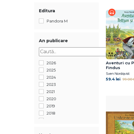
Editura
Pandora M
An publicare
2026
Aventuri cu P
Findus
2025
Sven Nordqvist
2024
59.4 lei
99.00 l
2023
2021
2020
2019
2018
2017
2016