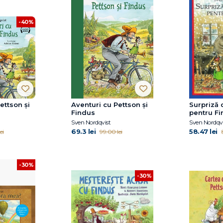
-40%
ettson și
Aventuri cu Pettson și
Surpriză 
Findus
pentru F
Sven Nordqvist
Sven Nordqvi
69.3 lei
58.47 lei
ei
99.00 lei
-30%
-30%