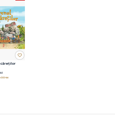
căreților
st
.00 lei