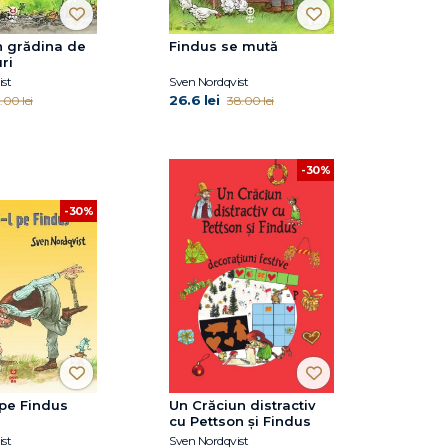
n grădina de
Findus se mută
ri
st
Sven Nordqvist
26.6 lei
.00 lei
38.00 lei
-30%
-30%
 pe Findus
Un Crăciun distractiv
cu Pettson și Findus
st
Sven Nordqvist