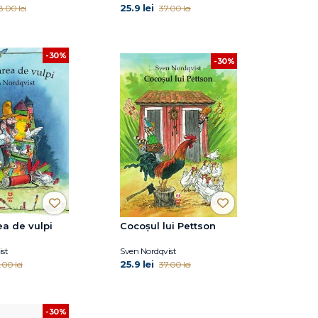
25.9 lei
8.00 lei
37.00 lei
-30%
-30%
a de vulpi
Cocoșul lui Pettson
st
Sven Nordqvist
25.9 lei
.00 lei
37.00 lei
-30%