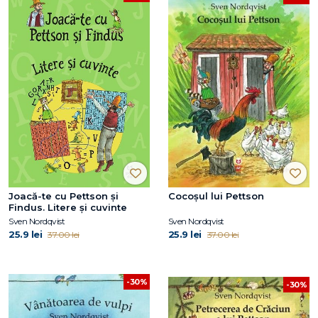
Joacă-te cu Pettson și
Cocoșul lui Pettson
Findus. Litere și cuvinte
Sven Nordqvist
Sven Nordqvist
25.9 lei
25.9 lei
37.00 lei
37.00 lei
-30%
-30%