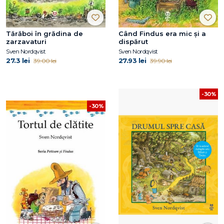
Tărăboi în grădina de
Când Findus era mic și a
zarzavaturi
dispărut
Sven Nordqvist
Sven Nordqvist
27.3 lei
27.93 lei
39.00 lei
39.90 lei
-30%
-30%