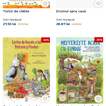
Tortul de clătite
Drumul spre casă
Sven Nordqvist
Sven Nordqvist
27.93 lei
28.87 lei
39.90 lei
41.23 lei
-30%
-30%