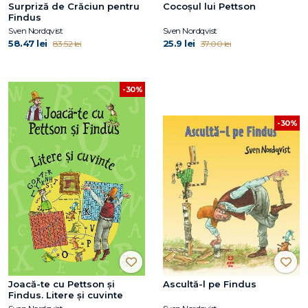
Surpriză de Crăciun pentru
Cocoșul lui Pettson
Findus
Sven Nordqvist
Sven Nordqvist
58.47 lei
25.9 lei
83.52 lei
37.00 lei
-30%
-30%
Joacă-te cu Pettson și
Ascultă-l pe Findus
Findus. Litere și cuvinte