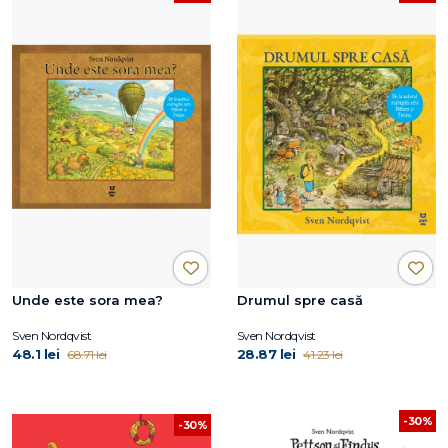
Unde este sora mea?
Drumul spre casă
Sven Nordqvist
Sven Nordqvist
48.1 lei
28.87 lei
68.71 lei
41.23 lei
-30%
-30%