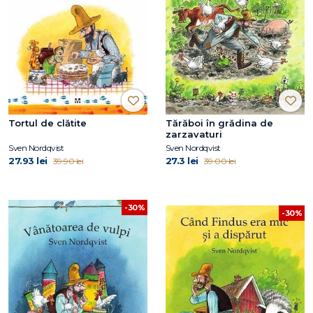
Tortul de clătite
Tărăboi în grădina de
zarzavaturi
Sven Nordqvist
Sven Nordqvist
27.93 lei
27.3 lei
39.90 lei
39.00 lei
-30%
-30%