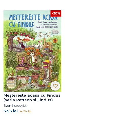
-30%
Meșterește acasă cu Findus
(seria Pettson și Findus)
Sven Nordqvist
33.3 lei
47.57 lei