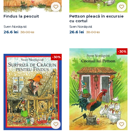
Findus la pescuit
Pettson pleacă în excursie
cu cortul
Sven Nordqvist
Sven Nordqvist
26.6 lei
26.6 lei
38.00 lei
38.00 lei
-30%
-30%