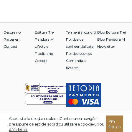
Despre noi
Editura Trei
Termeni și condiții
Blog Editura Trei
Parteneri
Pandora M
Politica de
Blog Pandora M
Contact
Lifestyle
confidențialitate
Newsletter
Publishing
Politica cookies
Colecții
Comanda si
livrarea
Acest site foloseşte cookies. Continuarea navigării
Am
© 2026 Grupul Editorial TREI. Toate drepturile rezervate.
presupune că eşti de acord cu utilizarea cookie-urilor.
înțeles
Dezvoltat de:
Află detalii.