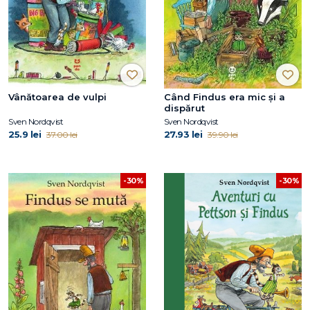
Vânătoarea de vulpi
Când Findus era mic și a
dispărut
Sven Nordqvist
Sven Nordqvist
25.9 lei
27.93 lei
37.00 lei
39.90 lei
-30%
-30%