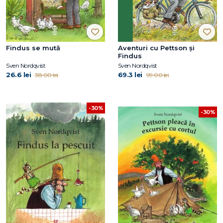
Findus se mută
Aventuri cu Pettson și
Findus
Sven Nordqvist
Sven Nordqvist
26.6 lei
69.3 lei
38.00 lei
99.00 lei
-30%
-30%