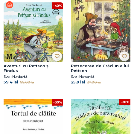
-40%
Aventuri cu Pettson și
Petrecerea de Crăciun a lui
Findus
Pettson
Sven Nordqvist
Sven Nordqvist
59.4 lei
25.9 lei
99.00 lei
37.00 lei
-30%
-30%