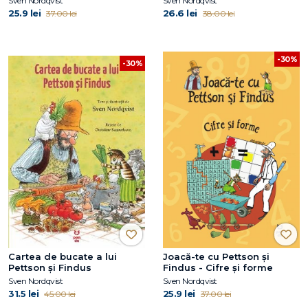
Sven Nordqvist
Sven Nordqvist
25.9 lei
26.6 lei
37.00 lei
38.00 lei
-30%
-30%
Cartea de bucate a lui
Joacă-te cu Pettson și
Pettson și Findus
Findus - Cifre și forme
Sven Nordqvist
Sven Nordqvist
31.5 lei
25.9 lei
45.00 lei
37.00 lei