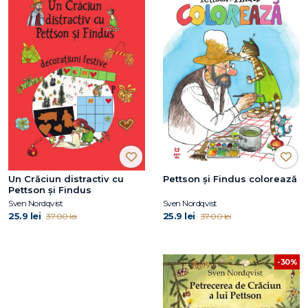
Un Crăciun distractiv cu
Pettson și Findus colorează
Pettson și Findus
Sven Nordqvist
Sven Nordqvist
25.9 lei
25.9 lei
37.00 lei
37.00 lei
-30%