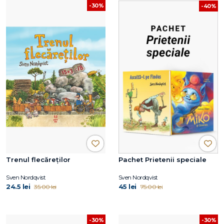
-30%
-40%
Trenul flecăreților
Pachet Prietenii speciale
Sven Nordqvist
Sven Nordqvist
24.5 lei
45 lei
35.00 lei
75.00 lei
-30%
-30%