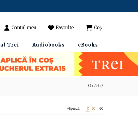
Contul meu
Favorite
Coș
al Trei
Audiobooks
eBooks
0 cărți /
Afișează:
30
60