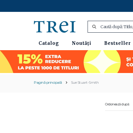
Catalog
Noutăți
Bestseller
Pagină principală
Sue Stuart-Smith
Ordonează după: