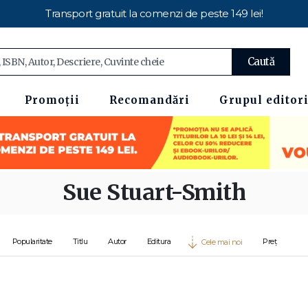
Transport gratuit la comenzi de peste 149 lei!
Caută
Promoții
Recomandări
Grupul editori
Sue Stuart-Smith
Popularitate
Titlu
Autor
Editura
Preț
Cele mai noi