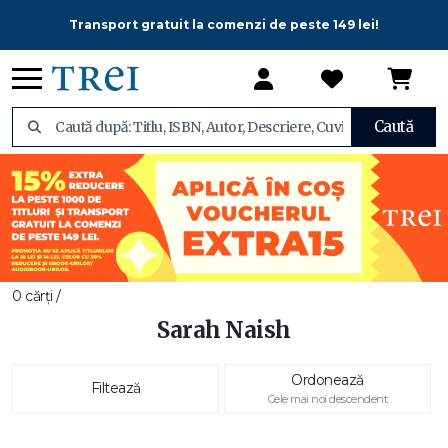
Transport gratuit la comenzi de peste 149 lei!
Caută
0 cărți /
Sarah Naish
Ordonează
Filtează
Cele mai noi descendent