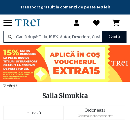
Transport gratuit la comenzi de peste 149 lei!
Caută
2 cărți /
Salla Simukka
Ordonează
Filtează
Cele mai noi descendent