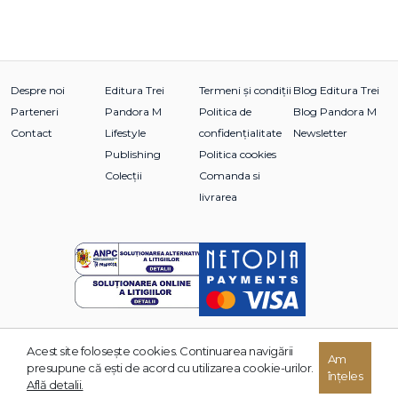
Despre noi
Editura Trei
Termeni și condiții
Blog Editura Trei
Parteneri
Pandora M
Politica de
Blog Pandora M
Contact
Lifestyle
confidențialitate
Newsletter
Publishing
Politica cookies
Colecții
Comanda si
livrarea
Acest site foloseşte cookies. Continuarea navigării
© 2026 Grupul Editorial TREI. Toate drepturile rezervate.
Am
presupune că eşti de acord cu utilizarea cookie-urilor.
înțeles
Dezvoltat de:
Află detalii.