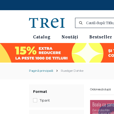
Catalog
Noutăți
Bestseller
Pagină principală
Ruediger Dahlke
Ordonează după:
Format
Tiparit