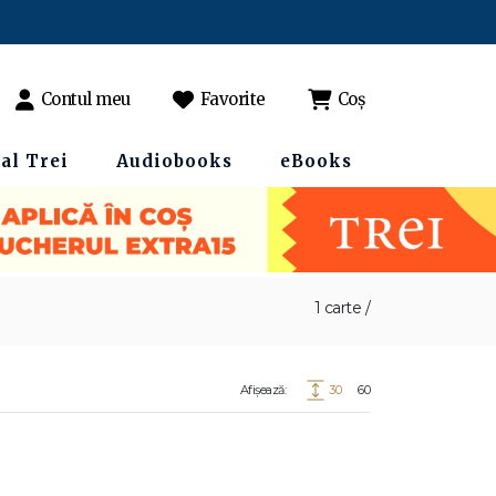
Contul meu
Favorite
Coș
al Trei
Audiobooks
eBooks
1 carte /
Afișează:
30
60