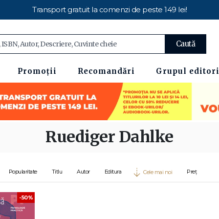
Transport gratuit la comenzi de peste 149 lei!
Caută
Promoții
Recomandări
Grupul editori
Ruediger Dahlke
Popularitate
Titlu
Autor
Editura
Preț
Cele mai noi
-50%