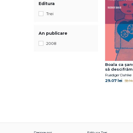
Editura
Trei
An publicare
2008
Boala ca şan
să descifrăm
ascuns al bol
Ruediger Dahlke
29.07 lei
58.14 
Despre noi
Editura Trei