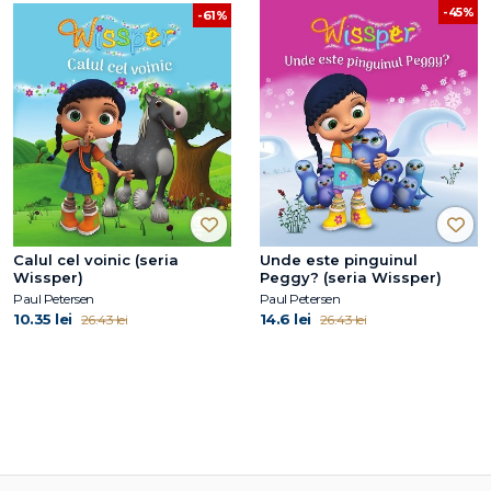
-45%
-61%
Calul cel voinic (seria
Unde este pinguinul
Wissper)
Peggy? (seria Wissper)
Paul Petersen
Paul Petersen
10.35 lei
14.6 lei
26.43 lei
26.43 lei