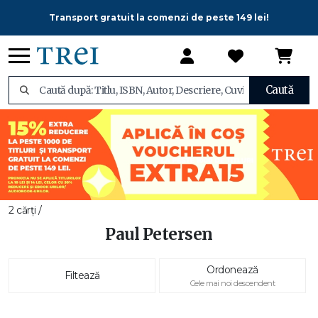
Transport gratuit la comenzi de peste 149 lei!
Caută
2 cărți /
Paul Petersen
Ordonează
Filtează
Cele mai noi descendent