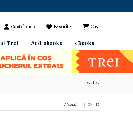
Contul meu
Favorite
Coș
al Trei
Audiobooks
eBooks
1 carte /
Afișează:
30
60