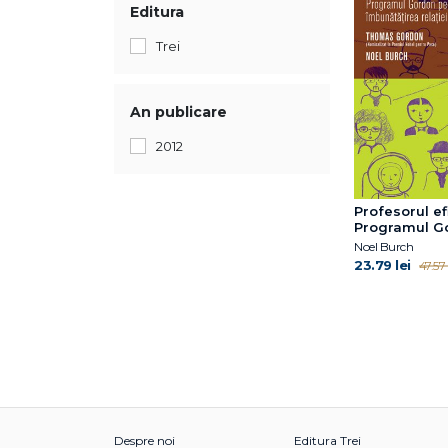
Editura
Trei
An publicare
2012
Profesorul ef
Programul G
pentru îmbun
Noel Burch
relaţiei cu el
23.79 lei
47.57 
Despre noi
Editura Trei