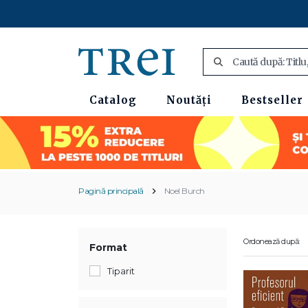
Catalog
Noutăți
Bestseller
Pagină principală
Noel Burch
Ordonează după:
Format
Tiparit