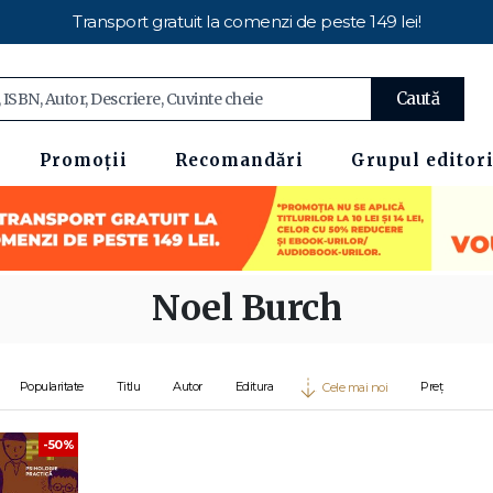
Transport gratuit la comenzi de peste 149 lei!
Caută
Promoții
Recomandări
Grupul editori
Noel Burch
Popularitate
Titlu
Autor
Editura
Preț
Cele mai noi
-50%