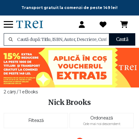
Transport gratuit la comenzi de peste 149 lei!
Caută
2 cărți / 1 eBooks
Nick Brooks
Ordonează
Filtează
Cele mai noi descendent