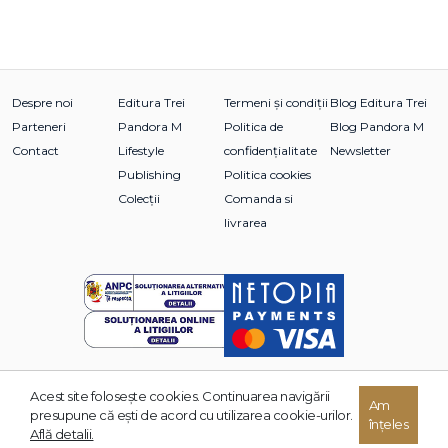
Despre noi
Editura Trei
Termeni și condiții
Blog Editura Trei
Parteneri
Pandora M
Politica de
Blog Pandora M
Contact
Lifestyle
confidențialitate
Newsletter
Publishing
Politica cookies
Colecții
Comanda si
livrarea
Acest site foloseşte cookies. Continuarea navigării
© 2026 Grupul Editorial TREI. Toate drepturile rezervate.
Am
presupune că eşti de acord cu utilizarea cookie-urilor.
înțeles
Dezvoltat de:
Află detalii.