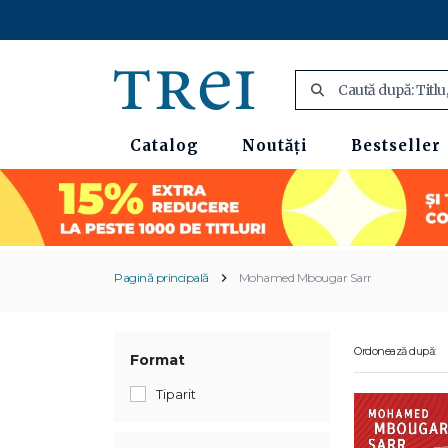
Catalog
Noutăți
Bestseller
Pagină principală
Mohamed Mbougar Sarr
Ordonează după:
Format
Tiparit