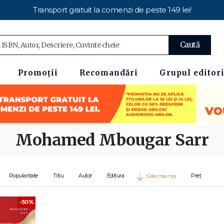
Transport gratuit la comenzi de peste 149 lei!
Caută
Promoții
Recomandări
Grupul editori
Mohamed Mbougar Sarr
Popularitate
Titlu
Autor
Editura
Preț
Cele mai noi
-50%