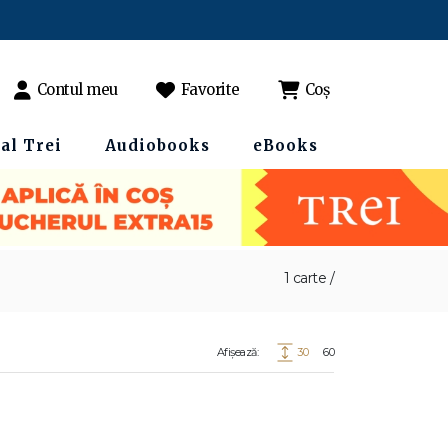
Contul meu
Favorite
Coș
al Trei
Audiobooks
eBooks
1 carte /
Afișează:
30
60