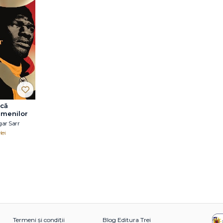
ică
amenilor
r Sarr
lei
Termeni și condiții
Blog Editura Trei