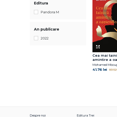
Editura
Pandora M
An publicare
2022
Cea mai tain
amintire a o
Mohamed Mbouga
41.76 lei
83.52 
Despre noi
Editura Trei