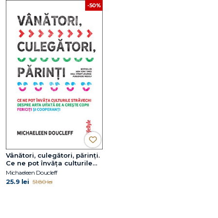
-50%
Vânători, culegători, părinți.
Ce ne pot învăța culturile
străvechi despre arta uitată
Michaeleen Doucleff
de a crește copii fericiți și
25.9 lei
51.80 lei
cooperanți