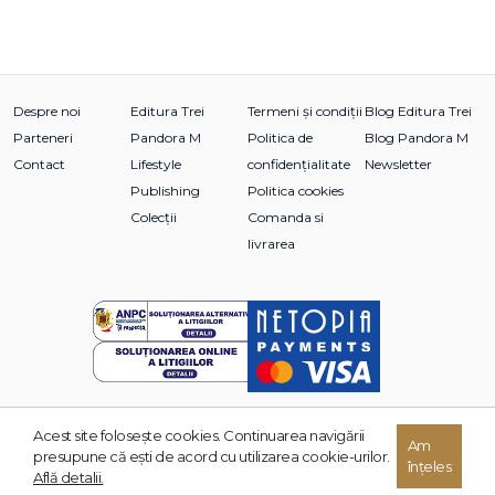
Despre noi
Editura Trei
Termeni și condiții
Blog Editura Trei
Parteneri
Pandora M
Politica de
Blog Pandora M
Contact
Lifestyle
confidențialitate
Newsletter
Publishing
Politica cookies
Colecții
Comanda si
livrarea
Acest site foloseşte cookies. Continuarea navigării
© 2026 Grupul Editorial TREI. Toate drepturile rezervate.
Am
presupune că eşti de acord cu utilizarea cookie-urilor.
înțeles
Dezvoltat de:
Află detalii.