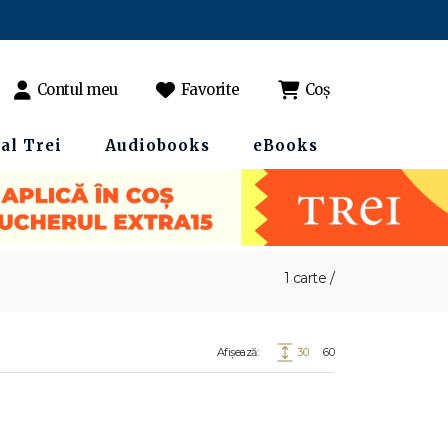
Contul meu
Favorite
Coș
al Trei
Audiobooks
eBooks
1 carte /
Afișează:
30
60