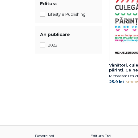
Editura
Lifestyle Publishing
An publicare
2022
Vânători, cule
părinți. Ce n
învăța culturi
Michaeleen Doucl
străvechi de
25.9 lei
51.80 le
uitată de a c
fericiți și co
Despre noi
Editura Trei