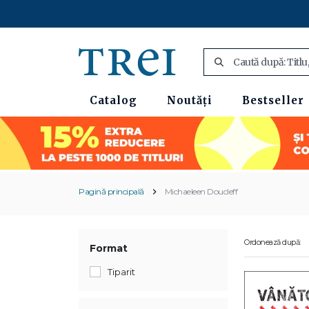
Catalog
Noutăți
Bestseller
Pagină principală
Michaeleen Doucleff
Ordonează după:
Format
Tiparit