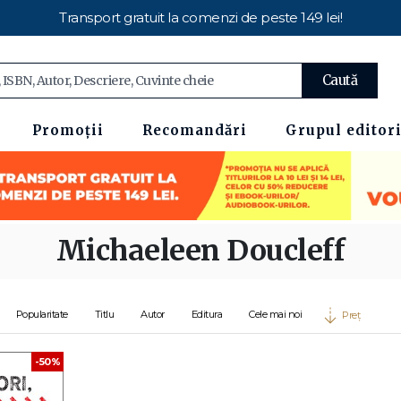
Transport gratuit la comenzi de peste 149 lei!
Caută
Promoții
Recomandări
Grupul editori
Michaeleen Doucleff
Popularitate
Titlu
Autor
Editura
Cele mai noi
Preț
-50%