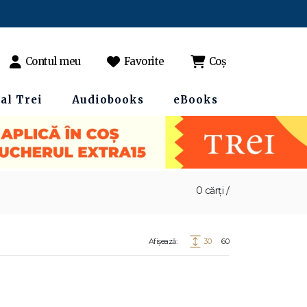
Contul meu
Favorite
Coș
al Trei
Audiobooks
eBooks
0 cărți /
Afișează:
30
60