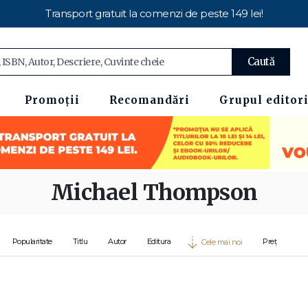
Transport gratuit la comenzi de peste 149 lei!
Caută
Promoții
Recomandări
Grupul editori
Michael Thompson
Popularitate
Titlu
Autor
Editura
Preț
Cele mai noi