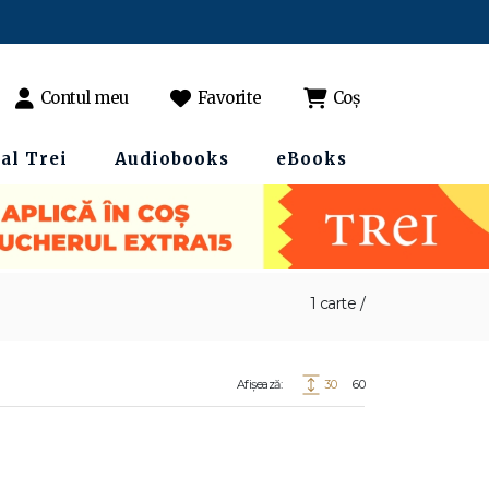
Contul meu
Favorite
Coș
al Trei
Audiobooks
eBooks
1 carte /
Afișează:
30
60