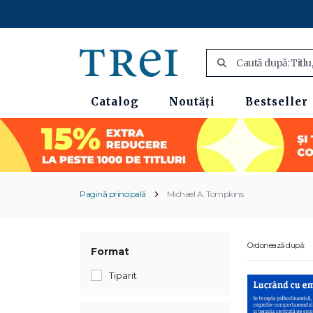
Catalog
Noutăți
Bestseller
Pagină principală
Michael A. Tompkins
Ordonează după:
Format
Tiparit