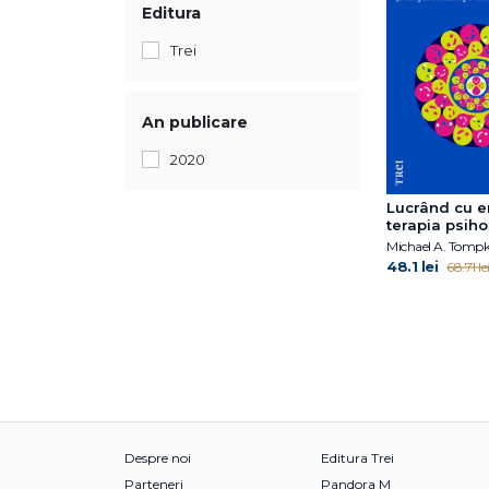
Editura
Trei
An publicare
2020
Lucrând cu e
terapia psih
terapia cogni
Michael A. Tompk
comportamen
48.1 lei
68.71 le
terapia centr
emoții
Despre noi
Editura Trei
Parteneri
Pandora M