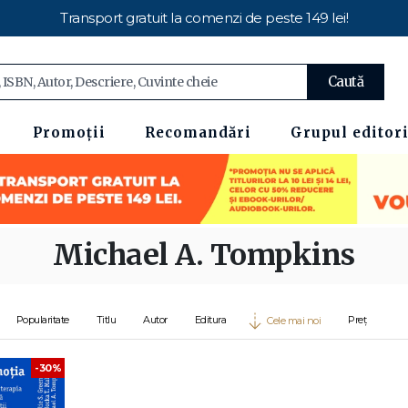
Transport gratuit la comenzi de peste 149 lei!
Caută
Promoții
Recomandări
Grupul editori
Michael A. Tompkins
Popularitate
Titlu
Autor
Editura
Preț
Cele mai noi
-30%