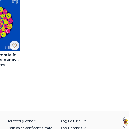
moția în
odinamică,
tiv-
ins
tală și
i
ată pe
Termeni și condiții
Blog Editura Trei
Politica de confidențialitate
Blog Pandora M