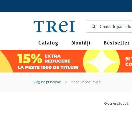
Catalog
Noutăți
Bestseller
Pagină principală
Marie-Renée Lavoie
Ordonează după: