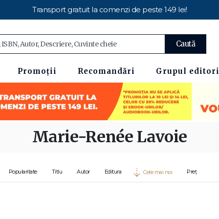
Transport gratuit la comenzi de peste 149 lei!
Caută
Promoții
Recomandări
Grupul editori
Marie-Renée Lavoie
Popularitate
Titlu
Autor
Editura
Preț
Cele mai noi