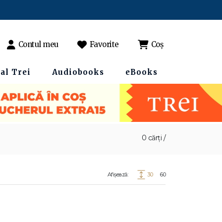
Contul meu
Favorite
Coș
al Trei
Audiobooks
eBooks
0 cărți /
Afișează:
30
60